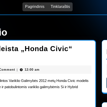
Pagrindinis
Tinklaraštis
io
leista „Honda Civic“
kas
min
 Comment
12:00 am
|
sta
lintos Variklio Galimybės 2012 metų Honda Civic modelis
a
e ir patobulintomis variklio galimybėmis Si ir Hybrid
ų