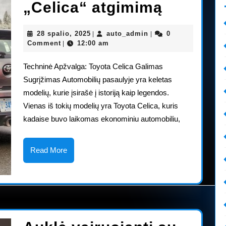
„Toyota
„Celica“ atgimimą
svarsto
28
auto_admin
28 spalio, 2025
auto_admin
0
|
|
„Celica“
spalio,
Comment
12:00 am
|
2025
atgimim
Techninė Apžvalga: Toyota Celica Galimas
Sugrįžimas Automobilių pasaulyje yra keletas
modelių, kurie įsirašė į istoriją kaip legendos.
Vienas iš tokių modelių yra Toyota Celica, kuris
kadaise buvo laikomas ekonominiu automobiliu,
Read
Read More
More