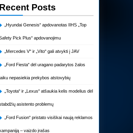
Recent Posts
„Hyundai Genesis“ apdovanotas IIHS „Top
Safety Pick Plus“ apdovanojimu
„Mercedes V“ ir „Vito“ gali atvykti į JAV
„Ford Fiesta“ dėl uragano padarytos žalos
laiku nepasiekia prekybos atstovybių
„Toyota“ ir „Lexus“ atšaukia kelis modelius dėl
stabdžių asistento problemų
„Ford Fusion“ pristato visiškai naują reklamos
kampaniją – vaizdo įrašas