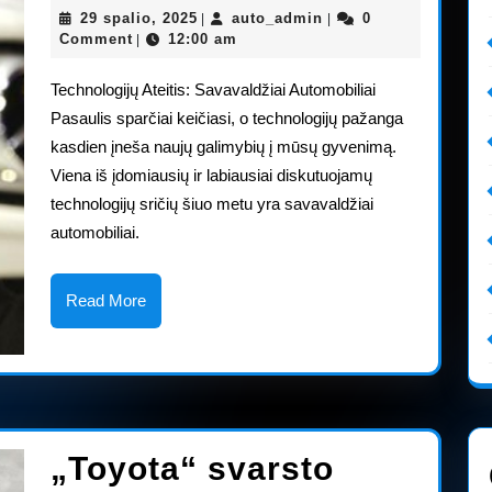
29
auto_admin
29 spalio, 2025
auto_admin
0
|
|
CES
spalio,
Comment
12:00 am
|
2025
paro
Technologijų Ateitis: Savavaldžiai Automobiliai
pris
Pasaulis sparčiai keičiasi, o technologijų pažanga
kasdien įneša naujų galimybių į mūsų gyvenimą.
nauj
Viena iš įdomiausių ir labiausiai diskutuojamų
„Me
technologijų sričių šiuo metu yra savavaldžiai
konc
automobiliai.
auto
Read
Read More
More
„Toyota“ svarsto