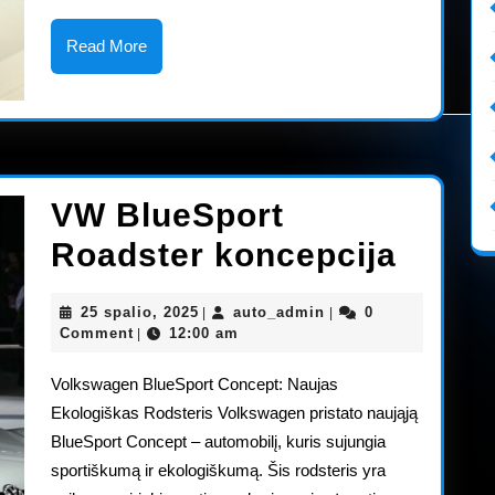
Andželo
automobilių
Read
Read More
More
paroda
VW BlueSport
VW
Roadster koncepcija
BlueS
25
auto_admin
25 spalio, 2025
auto_admin
0
|
|
Roads
spalio,
Comment
12:00 am
|
2025
konce
Volkswagen BlueSport Concept: Naujas
Ekologiškas Rodsteris Volkswagen pristato naująją
BlueSport Concept – automobilį, kuris sujungia
sportiškumą ir ekologiškumą. Šis rodsteris yra