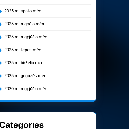
2025 m. spalio mėn.
doje
2025 m. rugsėjo mėn.
tatys
2025 m. rugpjūčio mėn.
ą
rcedes“
2025 m. liepos mėn.
epcinį
2025 m. birželio mėn.
mobilį
2025 m. gegužės mėn.
2020 m. rugpjūčio mėn.
Categories