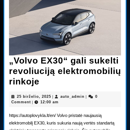
„Volvo EX30“ gali sukelti
revoliuciją elektromobilių
„Volvo
rinkoje
EX30“
25
auto_admin
25 birželio, 2025
auto_admin
0
|
|
gali
birželio,
Comment
12:00 am
|
2025
sukelti
https://autoplovykla.lt/en/ Volvo pristatė naujausią
revoliuciją
elektromobilį EX30, kuris sukuria naują vertės standartą