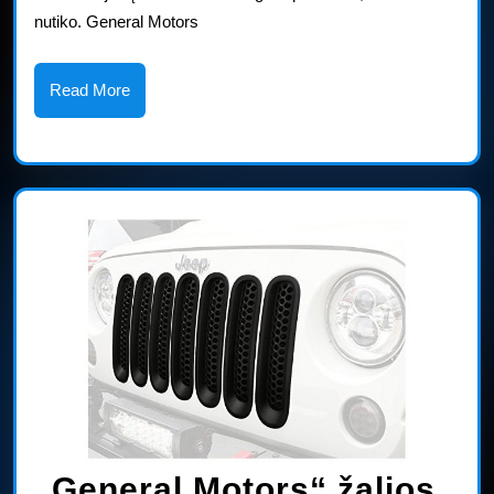
atsakė
nutiko. General Motors
generalinis
direktorius
Read
Read More
More
„General Motors“ žalios