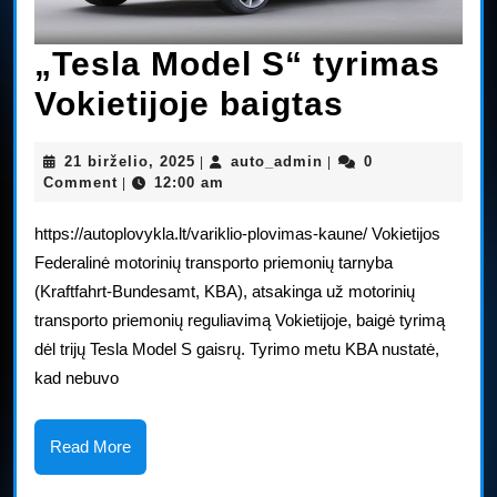
„Tesla Model S“ tyrimas
„Tesla
Vokietijoje baigtas
Model
21
auto_admin
21 birželio, 2025
auto_admin
0
|
|
S“
birželio,
Comment
12:00 am
|
2025
tyrimas
https://autoplovykla.lt/variklio-plovimas-kaune/ Vokietijos
Vokietijo
Federalinė motorinių transporto priemonių tarnyba
(Kraftfahrt-Bundesamt, KBA), atsakinga už motorinių
baigtas
transporto priemonių reguliavimą Vokietijoje, baigė tyrimą
dėl trijų Tesla Model S gaisrų. Tyrimo metu KBA nustatė,
kad nebuvo
Read
Read More
More