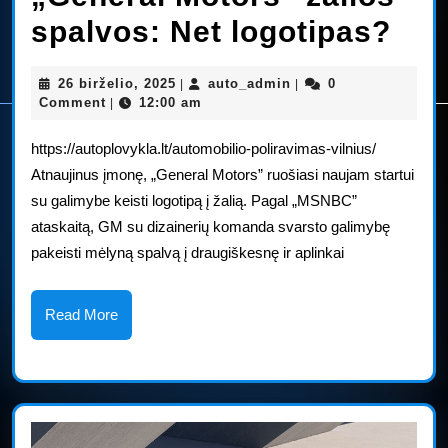
„Ge
spalvos: Net logotipas?
Mot
26
auto_admin
26 birželio, 2025
auto_admin
0
|
|
žal
birželio,
Comment
12:00 am
|
2025
spa
https://autoplovykla.lt/automobilio-poliravimas-vilnius/
Net
Atnaujinus įmonę, „General Motors” ruošiasi naujam startui
su galimybe keisti logotipą į žalią. Pagal „MSNBC”
log
ataskaitą, GM su dizainerių komanda svarsto galimybę
pakeisti mėlyną spalvą į draugiškesnę ir aplinkai
Read
Read More
More