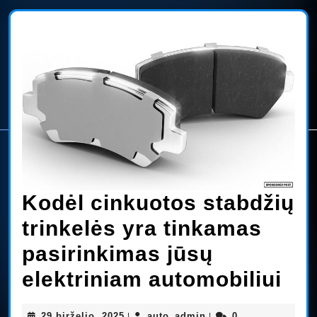
Kodėl cinkuotos stabdžių
trinkelės yra tinkamas
pasirinkimas jūsų
Ko
elektriniam automobiliui
cin
29
auto_admin
29 birželio, 2025
auto_admin
0
|
|