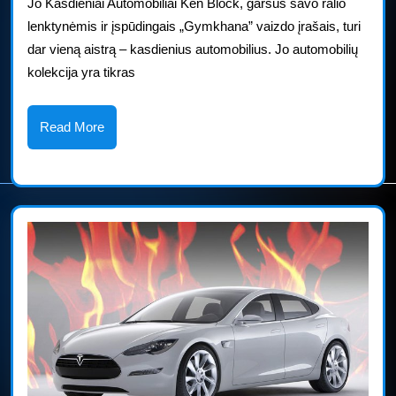
nuostabius
Jo Kasdieniai Automobiliai Ken Block, garsus savo ralio
lenktynėmis ir įspūdingais „Gymkhana” vaizdo įrašais, turi
„Ford
dar vieną aistrą – kasdienius automobilius. Jo automobilių
RS
kolekcija yra tikras
Daily
Drivers“
Read
Read More
More
automobilius