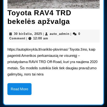
Toyota RAV4 TRD
Toyota
bekelės apžvalga
RAV4
30
auto_admin
30 birželio, 2025
auto_admin
0
|
|
TRD
birželio,
Comment
12:00 am
|
2025
bekelės
https://autoplovykla.lt/variklio-plovimas/ Toyota žino, kaip
apžvalga
pagerinti Amerikos perkamiausią ne visureigį –
pristatydama RAV4 TRD Off-Road, kuri yra naujiena 2020
metais. Šis modelis suteikia šiek tiek daugiau pravažumo
galimybių, nors tai nėra
Read
Read More
More