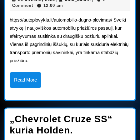
sta
birželio,
Comment
12:00 am
|
2025
tri
https://autoplovykla.lt/automobilio-dugno-plovimas/ Sveiki
yra
atvykę į naujoviškos automobilių priežiūros pasaulį, kur
efektyvumas susitinka su draugišku požiūriu aplinkai.
ti
Vienas iš pagrindinių iššūkių, su kuriais susiduria elektrinių
pas
transporto priemonių savininkai, yra tinkama stabdžių
jūs
priežiūra.
ele
Read
Read More
aut
More
„Chevrolet Cruze SS“
„Chevrolet
kuria Holden.