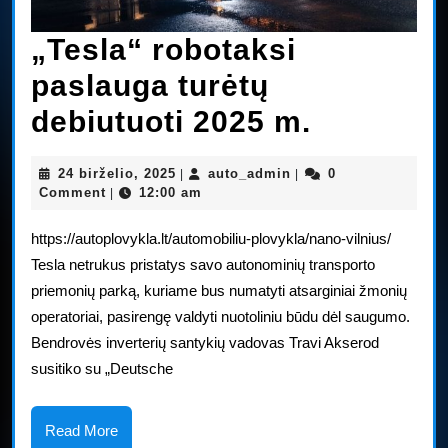
„Tesla“ robotaksi
paslauga turėtų
„Tesla“
debiutuoti 2025 m.
robotaks
24
auto_admin
24 birželio, 2025
auto_admin
0
|
|
paslauga
birželio,
Comment
12:00 am
|
2025
turėtų
https://autoplovykla.lt/automobiliu-plovykla/nano-vilnius/
debiutuot
Tesla netrukus pristatys savo autonominių transporto
priemonių parką, kuriame bus numatyti atsarginiai žmonių
2025
operatoriai, pasirengę valdyti nuotoliniu būdu dėl saugumo.
m.
Bendrovės inverterių santykių vadovas Travi Akserod
susitiko su „Deutsche
Read
Read More