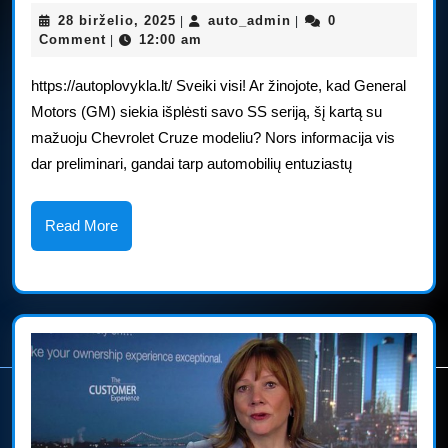
Cruze
28
auto_admin
28 birželio, 2025
auto_admin
0
|
|
SS“
birželio,
Comment
12:00 am
|
2025
kuria
https://autoplovykla.lt/ Sveiki visi! Ar žinojote, kad General
Holden.
Motors (GM) siekia išplėsti savo SS seriją, šį kartą su
mažuoju Chevrolet Cruze modeliu? Nors informacija vis
dar preliminari, gandai tarp automobilių entuziastų
Read
Read More
More