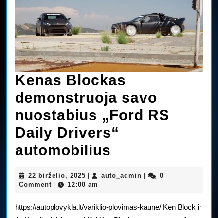
Kenas Blockas
demonstruoja savo
nuostabius „Ford RS
Daily Drivers“
Kenas
automobilius
Blockas
22
auto_admin
22 birželio, 2025
auto_admin
0
|
|
demonstruoja
birželio,
Comment
12:00 am
|
2025
savo
https://autoplovykla.lt/variklio-plovimas-kaune/ Ken Block ir