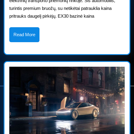
elektrinių transporto priemonių rinkoje. Šis automobilis,
elektromobilių
turintis premium bruožų, su netikėtai patrauklia kaina
rinkoje
pritrauks daugelį pirkėjų. EX30 bazinė kaina
Read
Read More
More