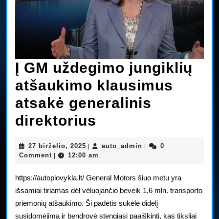
Į GM uždegimo jungiklių
atšaukimo klausimus
atsakė generalinis
Į
direktorius
GM
27
auto_admin
27 birželio, 2025
auto_admin
0
|
|
uždegimo
birželio,
Comment
12:00 am
|
2025
jungiklių
https://autoplovykla.lt/ General Motors šiuo metu yra
atšaukimo
išsamiai tiriamas dėl vėluojančio beveik 1,6 mln. transporto
priemonių atšaukimo. Ši padėtis sukėlė didelį
klausimus
susidomėjimą ir bendrovė stengiasi paaiškinti, kas tiksliai