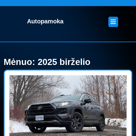
Skip
to
content
Open
Autopamoka
Skip
Button
to
content
Mėnuo:
2025 birželio