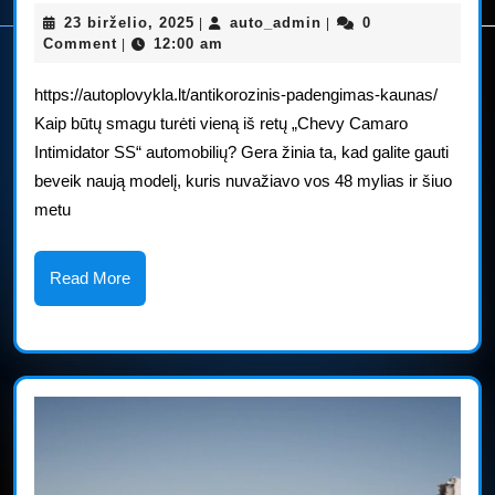
Camaro
23
auto_admin
23 birželio, 2025
auto_admin
0
|
|
Intimidator
birželio,
Comment
12:00 am
|
2025
SS
https://autoplovykla.lt/antikorozinis-padengimas-kaunas/
gali
Kaip būtų smagu turėti vieną iš retų „Chevy Camaro
Intimidator SS“ automobilių? Gera žinia ta, kad galite gauti
būti
beveik naują modelį, kuris nuvažiavo vos 48 mylias ir šiuo
jūsų
metu
už
$49,900
Read
Read More
More