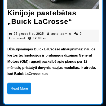
Kinijoje pastebėtas
Kinijoje
„Buick LaCrosse“
pastebėt
25
auto_admin
25 gruodžio, 2025
auto_admin
0
|
|
„Buick
gruodžio,
Comment
12:00 am
|
2025
LaCrosse
Džiaugsmingas Buick LaCrosse atnaujinimas: naujos
kartos technologijos ir prabangus dizainas General
Motors (GM) rugsėjį paskelbė apie planus per 12
mėnesių pristatyti devynis naujus modelius, ir atrodo,
kad Buick LaCrosse bus
Read
Read More
More