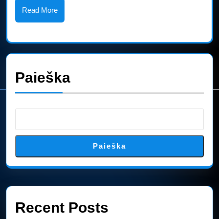
Read
Read More
A
More
Reque
Paieška
Paieška
Recent Posts