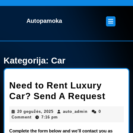
Skip
to
content
Open
Autopamoka
Skip
Button
to
content
Kategorija:
Car
Need to Rent Luxury
Need
Car? Send A Request
to
20
auto_admin
20 gegužės, 2025
auto_admin
0
|
|
Rent
gegužės,
Comment
7:16 pm
|
2025
Luxur
Complete the form below and we’ll contact you as