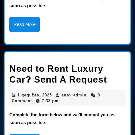
Car?
soon as possible.
Send
Read
Read More
A
More
Reque
Need to Rent Luxury
Need
Car? Send A Request
to
1
auto_admin
1 gegužės, 2025
auto_admin
0
|
|
Rent
gegužės,
Comment
7:38 pm
|
2025
Luxur
Complete the form below and we’ll contact you as
Car?
soon as possible.
Send