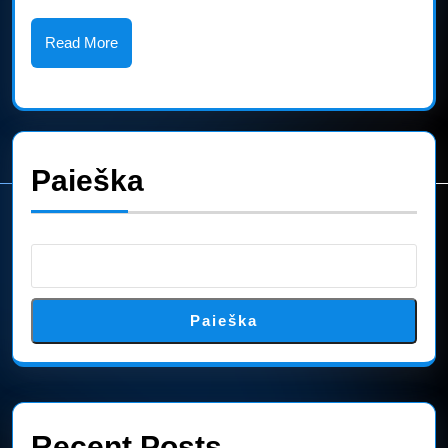
visureigis
–
Read
Read More
More
pirmasis
Italijos
prekės
Paieška
ženklo
sunkvežimis
Paieška
Recent Posts