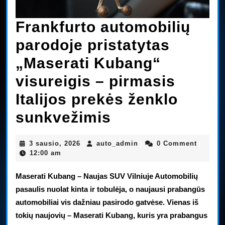
Frankfurto automobilių
parodoje pristatytas
„Maserati Kubang“
visureigis – pirmasis
Italijos prekės ženklo
Frankfurto
sunkvežimis
automobilių
3
auto_admin
3 sausio, 2026
auto_admin
0 Comment
|
|
|
parodoje
sausio,
12:00 am
2026
pristatytas
Maserati Kubang – Naujas SUV Vilniuje Automobilių
„Maserati
pasaulis nuolat kinta ir tobulėja, o naujausi prabangūs
automobiliai vis dažniau pasirodo gatvėse. Vienas iš
Kubang“
tokių naujovių – Maserati Kubang, kuris yra prabangus