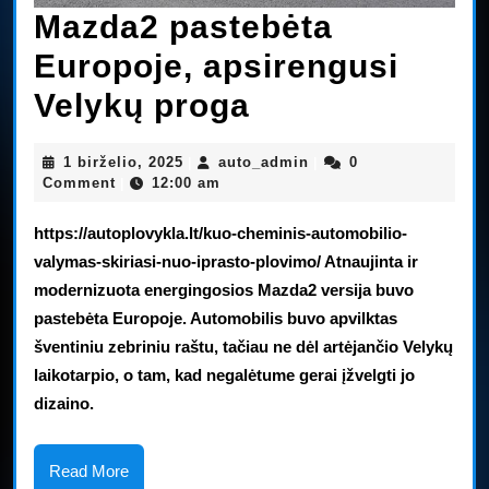
Mazda2 pastebėta
Europoje, apsirengusi
Mazda2
Velykų proga
pastebėta
1
auto_admin
1 birželio, 2025
auto_admin
0
|
|
Europoje,
birželio,
Comment
12:00 am
|
2025
apsirengusi
https://autoplovykla.lt/kuo-cheminis-automobilio-
Velykų
valymas-skiriasi-nuo-iprasto-plovimo/ Atnaujinta ir
modernizuota energingosios Mazda2 versija buvo
proga
pastebėta Europoje. Automobilis buvo apvilktas
šventiniu zebriniu raštu, tačiau ne dėl artėjančio Velykų
laikotarpio, o tam, kad negalėtume gerai įžvelgti jo
dizaino.
Read
Read More