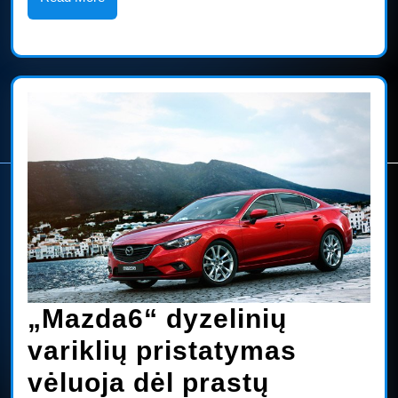
saugos
More
technologijas
2018
m.
„Mazda6“ dyzelinių
variklių pristatymas
vėluoja dėl prastų