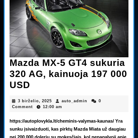
Mazda MX-5 GT4 sukuria
320 AG, kainuoja 197 000
Mazda
USD
MX-
3
auto_admin
3 birželio, 2025
auto_admin
0
|
|
5
birželio,
Comment
12:00 am
|
2025
GT4
https://autoplovykla.lt/cheminis-valymas-kaunas/ Yra
sukuria
sunku įsivaizduoti, kas pirktų Mazda Miata už daugiau
nei 200 000 dolerių su mokesčiais, kol nepagalvoji apie