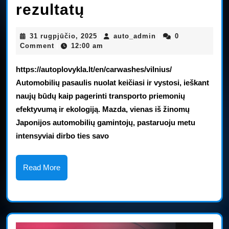
„Mazda6“
rezultatų
dyzelinių
31
auto_admin
31 rugpjūčio, 2025
auto_admin
0
|
|
variklių
rugpjūčio,
Comment
12:00 am
|
2025
pristatymas
https://autoplovykla.lt/en/carwashes/vilnius/
vėluoja
Automobilių pasaulis nuolat keičiasi ir vystosi, ieškant
naujų būdų kaip pagerinti transporto priemonių
dėl
efektyvumą ir ekologiją. Mazda, vienas iš žinomų
prastų
Japonijos automobilių gamintojų, pastaruoju metu
rezultatų
intensyviai dirbo ties savo
Read
Read More
More