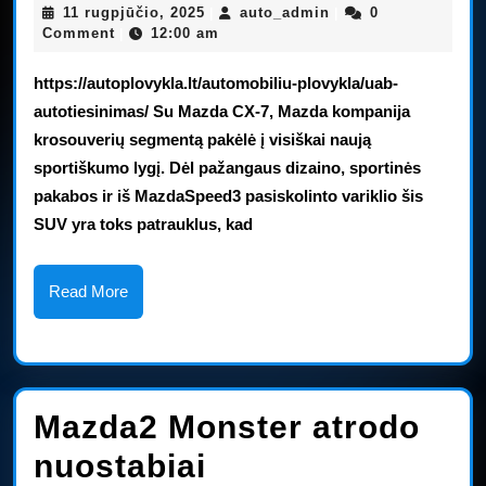
11
auto_admin
11 rugpjūčio, 2025
auto_admin
0
|
|
7“
rugpjūčio,
Comment
12:00 am
|
2025
visureigio
https://autoplovykla.lt/automobiliu-plovykla/uab-
apžvalga:
autotiesinimas/ Su Mazda CX-7, Mazda kompanija
krosouverių segmentą pakėlė į visiškai naują
automobilių
sportiškumo lygį. Dėl pažangaus dizaino, sportinės
apžvalgos
pakabos ir iš MazdaSpeed3 pasiskolinto variklio šis
SUV yra toks patrauklus, kad
Read
Read More
More
Mazda2 Monster atrodo
Mazda2
nuostabiai