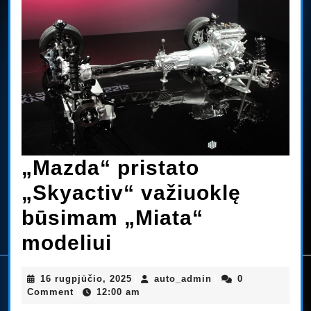
„Mazda“ pristato
„Skyactiv“ važiuoklę
būsimam „Miata“
„Mazda“
modeliui
pristato
16
auto_admin
16 rugpjūčio, 2025
auto_admin
0
|
|
„Skyactiv“
rugpjūčio,
Comment
12:00 am
|
2025