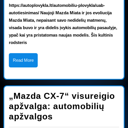
važiuoklę
https://autoplovykla.lt/automobiliu-plovykla/uab-
būsimam
autotiesinimas/ Naujoji Mazda Miata ir jos evoliucija
Mazda Miata, nepaisant savo nedidelių matmenų,
„Miata“
visada buvo ir yra didelis įvykis automobilių pasaulyje,
modeliui
ypač kai yra pristatomas naujas modelis. Šis kultinis
rodsteris
Read
Read More
More
„Mazda CX-7“ visureigio
apžvalga: automobilių
„Mazda
apžvalgos
CX-