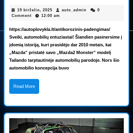
Monster
19
auto_admin
19 birželio, 2025
auto_admin
0
|
|
atrodo
birželio,
Comment
12:00 am
|
2025
nuostabiai
https://autoplovykla.lt/antikorozinis-padengimas/
Sveiki, automobilių entuziastai! Šiandien pasinersime į
įdomią istoriją, kuri prasidėjo dar 2010 metais, kai
„Mazda“ pristatė savo „Mazda2 Monster“ modelį
Tailando tarptautinėje automobilių parodoje. Nors šio
automobilio koncepcija buvo
Read
Read More
More