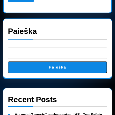
More
Paieška
Paieška
Recent Posts
„Hyundai Genesis“ apdovanotas IIHS „Top Safety