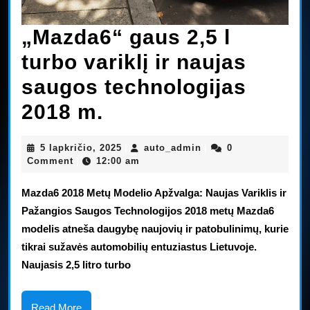
„Mazda6“ gaus 2,5 l
turbo variklį ir naujas
saugos technologijas
„Mazda6“
2018 m.
gaus
5
auto_admin
5 lapkričio, 2025
auto_admin
0
|
|
2,5
lapkričio,
Comment
12:00 am
|
2025
l
Mazda6 2018 Metų Modelio Apžvalga: Naujas Variklis ir
turbo
Pažangios Saugos Technologijos 2018 metų Mazda6
modelis atneša daugybę naujovių ir patobulinimų, kurie
variklį
tikrai sužavės automobilių entuziastus Lietuvoje.
ir
Naujasis 2,5 litro turbo
naujas
Read
Read More