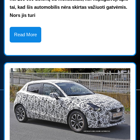
320
tai, kad šis automobilis nėra skirtas važiuoti gatvėmis.
AG,
Nors jis turi
kainuoja
197
Read
Read More
More
000
USD