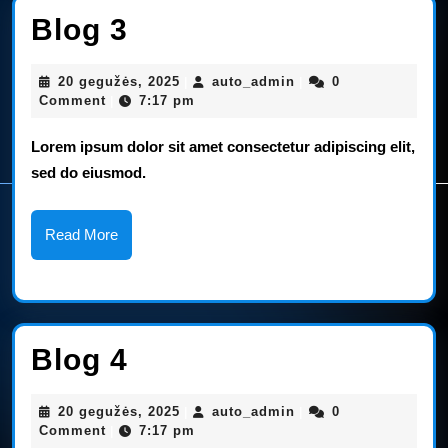
Blog
Blog 3
3
20
auto_admin
20 gegužės, 2025
auto_admin
0
|
|
gegužės,
Comment
7:17 pm
|
2025
Lorem ipsum dolor sit amet consectetur adipiscing elit,
sed do eiusmod.
Read
Read More
More
Blog
Blog 4
4
20
auto_admin
20 gegužės, 2025
auto_admin
0
|
|
gegužės,
Comment
7:17 pm
|