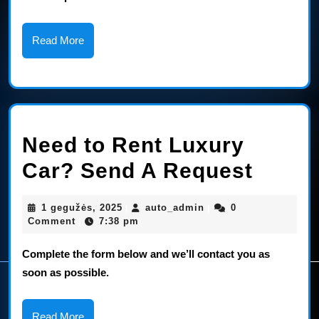
Send
Read
Read More
A
More
Reque
Need to Rent Luxury
Need
Car? Send A Request
to
1
auto_admin
1 gegužės, 2025
auto_admin
0
|
|
Rent
gegužės,
Comment
7:38 pm
|
2025
Luxur
Complete the form below and we’ll contact you as
Car?
soon as possible.
Send
Read
Read More