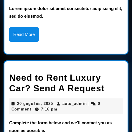
2025
Lorem ipsum dolor sit amet consectetur adipiscing elit,
sed do eiusmod.
Read
Read More
More
Need to Rent Luxury
Need
Car? Send A Request
to
20
auto_admin
20 gegužės, 2025
auto_admin
0
|
|
Rent
gegužės,
Comment
7:16 pm
|
2025
Luxur
Complete the form below and we’ll contact you as
Car?
soon as possible.