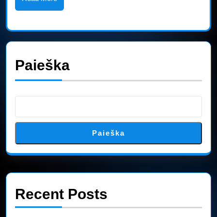
A
More
Reque
Paieška
Paieška
Recent Posts