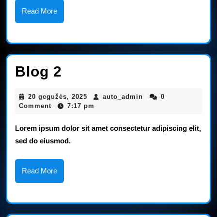
Read
Read More
More
Blog
Blog 2
2
20
auto_admin
20 gegužės, 2025
auto_admin
0
|
|
gegužės,
Comment
7:17 pm
|
2025
Lorem ipsum dolor sit amet consectetur adipiscing elit,
sed do eiusmod.
Read
Read More
More