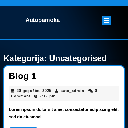
Skip
to
content
Open
Autopamoka
Skip
Button
to
content
Kategorija:
Uncategorised
Blog
Blog 1
1
20
auto_admin
20 gegužės, 2025
auto_admin
0
|
|
gegužės,
Comment
7:17 pm
|
2025
Lorem ipsum dolor sit amet consectetur adipiscing elit,
sed do eiusmod.