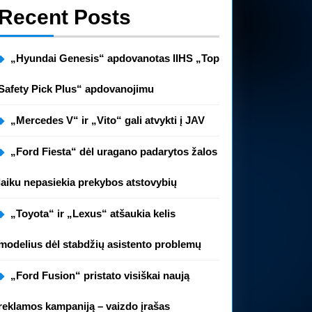
uoja
Recent Posts
kumą
s
„Hyundai Genesis“ apdovanotas IIHS „Top
Safety Pick Plus“ apdovanojimu
„Mercedes V“ ir „Vito“ gali atvykti į JAV
e“
„Ford Fiesta“ dėl uragano padarytos žalos
laiku nepasiekia prekybos atstovybių
„Toyota“ ir „Lexus“ atšaukia kelis
modelius dėl stabdžių asistento problemų
„Ford Fusion“ pristato visiškai naują
reklamos kampaniją – vaizdo įrašas