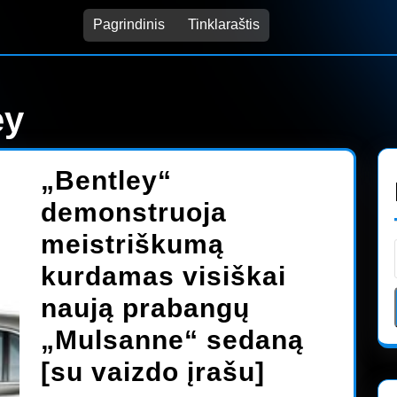
Pagrindinis
Tinklaraštis
ey
„Bentley“
demonstruoja
meistriškumą
kurdamas visiškai
naują prabangų
„Mulsanne“ sedaną
„Bentley“
[su vaizdo įrašu]