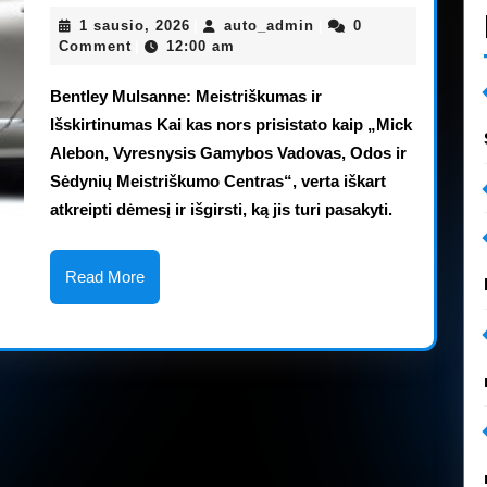
demonstr
1
auto_admin
1 sausio, 2026
auto_admin
0
|
|
meistriš
sausio,
Comment
12:00 am
|
2026
kurdama
Bentley Mulsanne: Meistriškumas ir
visiškai
Išskirtinumas Kai kas nors prisistato kaip „Mick
Alebon, Vyresnysis Gamybos Vadovas, Odos ir
naują
Sėdynių Meistriškumo Centras“, verta iškart
prabangų
atkreipti dėmesį ir išgirsti, ką jis turi pasakyti.
„Mulsann
sedaną
Read
Read More
More
[su
vaizdo
įrašu]