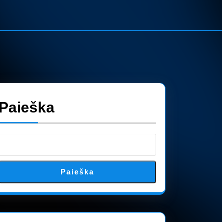
Paieška
Paieška