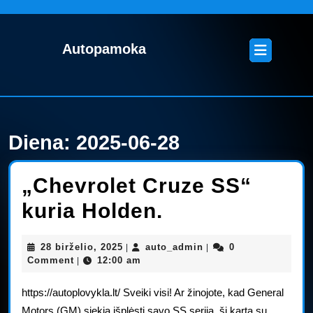
Skip
to
content
Open
Autopamoka
Skip
Button
to
content
Diena:
2025-06-28
„Chevrolet Cruze SS“
„Chevrolet
kuria Holden.
Cruze
28
auto_admin
28 birželio, 2025
auto_admin
0
|
|
SS“
birželio,
Comment
12:00 am
|
2025
kuria
https://autoplovykla.lt/ Sveiki visi! Ar žinojote, kad General
Holden.
Motors (GM) siekia išplėsti savo SS seriją, šį kartą su