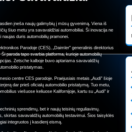
 kasdien įneša naujų galimybių į mūsų gyvenimą. Viena iš
ičių šiuo metu yra savavaldžiai automobiliai. Ši inovacija ne
rti naujas duris automobilių pramonei.
ktronikos Parodoje (CES), „Daimler” generalinis direktorius
 Ši paroda tapo svarbia platforma, kurioje automobilių
epcijas. Zetsche kalboje buvo aptariama savavaldžių
automobilio pristatymas.
ėmesio centre CES parodoje. Praėjusiais metais „Audi” šioje
terjerą dar prieš oficialų automobilio pristatymą. Tuo metu,
bilius viešuose keliuose Kalifornijoje, kartu su „Audi” ir
techninių sprendimų, bet ir naujų teisinių reguliavimų.
, skirtas savavaldžių automobilių testavimui. Šios taisyklės
giai integruotos į kasdienį eismą.