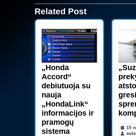
tarp
įrašų
Related Post
Previous
post:
„Honda
„Suz
Accord“
prek
debiutuoja su
atst
nauja
gres
„HondaLink“
spre
informacijos ir
komp
pramogų
15 r
„Honda
sistema
aut