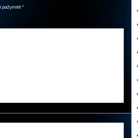
iai pažymėti
*