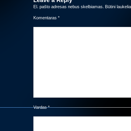
Leave a Reply
El. pašto adresas nebus skelbiamas.
Būtini laukel
Komentaras
*
Vardas
*