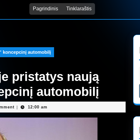
Pagrindinis
Tinklaraštis
“ koncepcinį automobilį
e pristatys naują
pcinį automobilį
n
omment
12:00 am
|