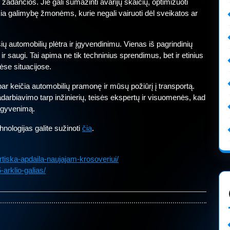
adančios. Jie gali sumažinti avarijų skaičių, optimizuoti
ikia galimybę žmonėms, kurie negali vairuoti dėl sveikatos ar
ių automobilių plėtra ir įgyvendinimu. Vienas iš pagrindinių
 ir saugi. Tai apima ne tik techninius sprendimus, bet ir etinius
ėse situacijose.
bar keičia automobilių pramonę ir mūsų požiūrį į transportą.
adarbiavimo tarp inžinierių, teisės ekspertų ir visuomenės, kad
į gyvenimą.
hnologijas galite sužinoti
čia
.
ortiska-apdaila-naujajam-krosoveriui/
arklio-galias/