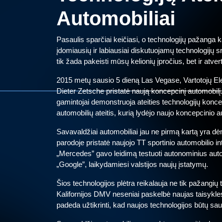
Automobiliai
Pasaulis sparčiai keičiasi, o technologijų pažanga
įdomiausių ir labiausiai diskutuojamų technologijų sr
tik žada pakeisti mūsų kelionių įpročius, bet ir atve
2015 metų sausio 5 dieną Las Vegase, Vartotojų Ele
Dieter Zetsche pristatė naują koncepcinį automobilį.
gamintojai demonstruoja ateities technologijų konc
automobilių ateitis, kurią lydėjo naujo koncepcinio 
Savavaldžiai automobiliai jau ne pirmą kartą yra d
parodoje pristatė naujojo TT sportinio automobilio in
„Mercedes” gavo leidimą testuoti autonominius automo
„Google”, laikydamiesi valstijos naujų įstatymų.
Šios technologijos plėtra reikalauja ne tik pažangių 
Kalifornijos DMV neseniai paskelbė naujas taisykles
padeda užtikrinti, kad naujos technologijos būtų sau