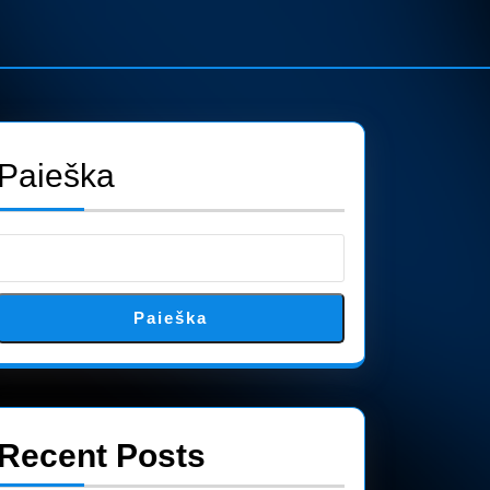
Paieška
Paieška
Recent Posts