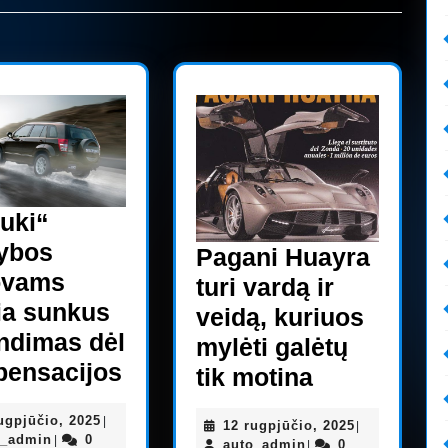
Next
post:
uki“
ybos
Pagani Huayra
ovams
turi vardą ir
ia sunkus
veidą, kuriuos
ndimas dėl
mylėti galėtų
„Suzuki“
ensacijos
Pagani
tik motina
prekybos
Huayra
15
ugpjūčio, 2025
|
atstovams
12
12 rugpjūčio, 2025
|
turi
auto_admin
rugpjūčio,
o_admin
0
|
auto_admin
rugpjūčio,
auto_admin
0
|