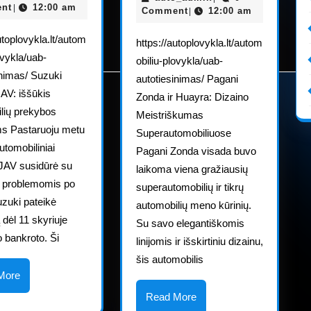
gresia
2025
nt
12:00 am
|
vardą
2025
Comment
12:00 am
|
sunkus
ir
utoplovykla.lt/autom
https://autoplovykla.lt/autom
sprendimas
veidą,
ovykla/uab-
obiliu-plovykla/uab-
dėl
kuriuos
inimas/ Suzuki
autotiesinimas/ Pagani
kompensacijos
mylėti
JAV: iššūkis
Zonda ir Huayra: Dizaino
lių prekybos
galėtų
Meistriškumas
s Pastaruoju metu
Superautomobiliuose
tik
utomobiliniai
Pagani Zonda visada buvo
motina
 JAV susidūrė su
laikoma viena gražiausių
s problemomis po
superautomobilių ir tikrų
uzuki pateikė
automobilių meno kūrinių.
dėl 11 skyriuje
Su savo elegantiškomis
 bankroto. Ši
linijomis ir išskirtiniu dizainu,
šis automobilis
Read
More
More
Read
Read More