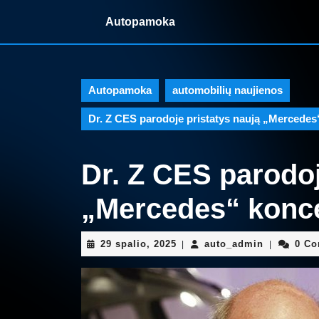
Skip
Autopamoka
to
content
Skip
to
content
Autopamoka
automobilių naujienos
Dr. Z CES parodoje pristatys naują „Mercedes
Dr. Z CES parodoj
„Mercedes“ konce
29
auto_admi
29 spalio, 2025
auto_admin
0 C
|
|
spalio,
2025