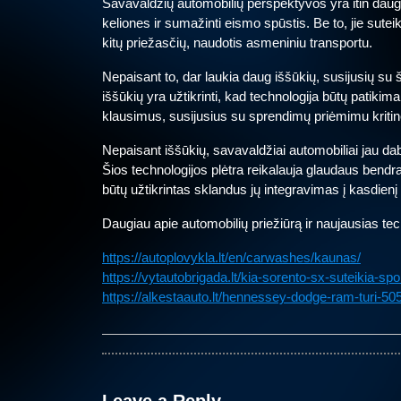
Savavaldžių automobilių perspektyvos yra itin daug ž
keliones ir sumažinti eismo spūstis. Be to, jie sute
kitų priežasčių, naudotis asmeniniu transportu.
Nepaisant to, dar laukia daug iššūkių, susijusių su š
iššūkių yra užtikrinti, kad technologija būtų patikima
klausimus, susijusius su sprendimų priėmimu kritin
Nepaisant iššūkių, savavaldžiai automobiliai jau da
Šios technologijos plėtra reikalauja glaudaus bendr
būtų užtikrintas sklandus jų integravimas į kasdien
Daugiau apie automobilių priežiūrą ir naujausias tec
https://autoplovykla.lt/en/carwashes/kaunas/
https://vytautobrigada.lt/kia-sorento-sx-suteikia-sp
https://alkestaauto.lt/hennessey-dodge-ram-turi-505-