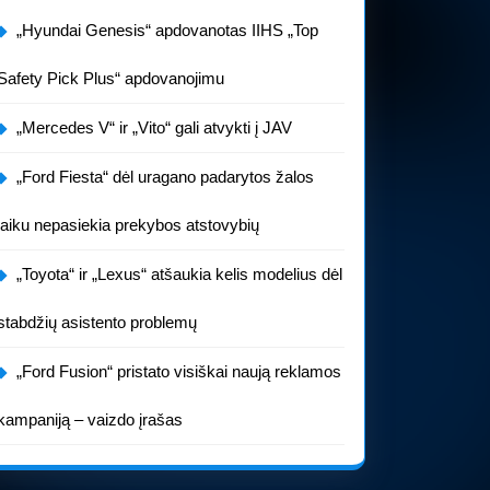
„Hyundai Genesis“ apdovanotas IIHS „Top
Safety Pick Plus“ apdovanojimu
„Mercedes V“ ir „Vito“ gali atvykti į JAV
„Ford Fiesta“ dėl uragano padarytos žalos
laiku nepasiekia prekybos atstovybių
„Toyota“ ir „Lexus“ atšaukia kelis modelius dėl
stabdžių asistento problemų
„Ford Fusion“ pristato visiškai naują reklamos
kampaniją – vaizdo įrašas