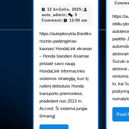
Accord“
Comme
12
12 birželio, 2025
|
debiutuoja
auto_admin
birželio,
auto_admin
0
|
https://a
su
2025
Comment
12:00 am
|
obiliu-pl
nauja
autoties
https://autoplovykla.lt/antiko
„HondaLink“
padėtis 
rozinis-padengimas-
informacijos
automobi
kaunas/ HondaLink ekranas
atstovam
ir
– Honda šiandien išsamiai
Suzuki a
pramogų
pristatė savo naują
atstovai
HondaLink informacinės
sistema
rimtomi
sistemos strategiją, kuri šį
to, kai S
rudenį debiutuos Honda
prašymą 
transporto priemonėse,
numatyto
pradedant nuo 2013 m.
Accord. Ši sistema jungia
Read 
išmanųjį