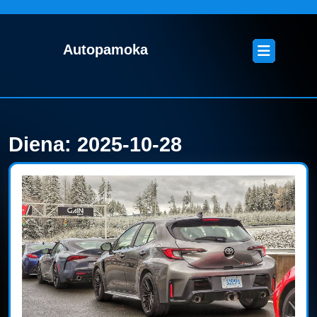
Skip
to
content
Open
Autopamoka
Skip
Button
to
content
Diena:
2025-10-28