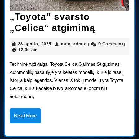
„Toyota“ svarsto
„Toyota“
„Celica“ atgimimą
svarsto
28
auto_admin
28 spalio, 2025
auto_admin
0 Comment
|
|
|
„Celica“
spalio,
12:00 am
2025
atgimimą
Techninė Apžvalga: Toyota Celica Galimas Sugrįžimas
Automobilių pasaulyje yra keletas modelių, kurie įsirašė į
istoriją kaip legendos. Vienas iš tokių modelių yra Toyota
Celica, kuris kadaise buvo laikomas ekonominiu
automobiliu,
Read
Read More
More