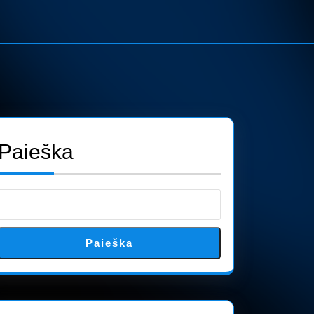
Paieška
Paieška