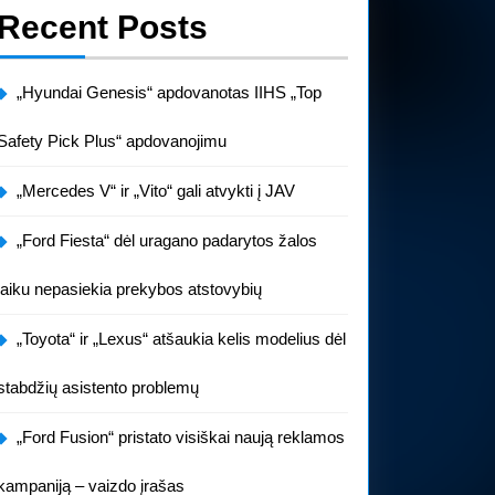
Recent Posts
„Hyundai Genesis“ apdovanotas IIHS „Top
Safety Pick Plus“ apdovanojimu
„Mercedes V“ ir „Vito“ gali atvykti į JAV
„Ford Fiesta“ dėl uragano padarytos žalos
laiku nepasiekia prekybos atstovybių
„Toyota“ ir „Lexus“ atšaukia kelis modelius dėl
stabdžių asistento problemų
„Ford Fusion“ pristato visiškai naują reklamos
kampaniją – vaizdo įrašas