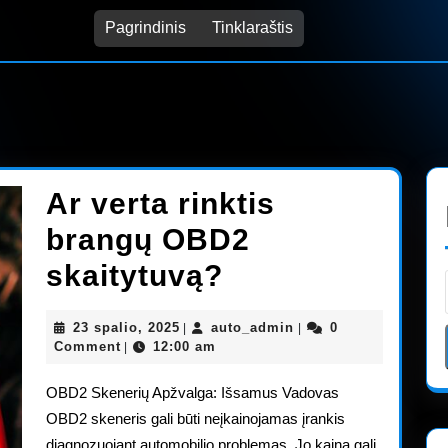
Pagrindinis
Tinklaraštis
Ar verta rinktis
brangų OBD2
Ar
skaitytuvą?
verta
23
auto_admin
23 spalio, 2025
auto_admin
0
|
|
rinktis
spalio,
Comment
12:00 am
|
2025
brangų
OBD2 Skenerių Apžvalga: Išsamus Vadovas
OBD2
OBD2 skeneris gali būti neįkainojamas įrankis
diagnozuojant automobilio problemas. Jo kaina gali