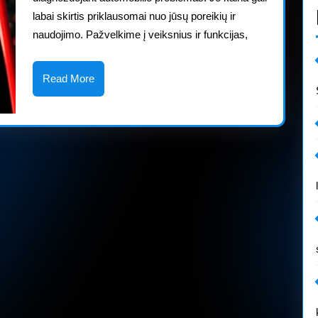
skaitytuvą?
labai skirtis priklausomai nuo jūsų poreikių ir
naudojimo. Pažvelkime į veiksnius ir funkcijas,
Read
Read More
More