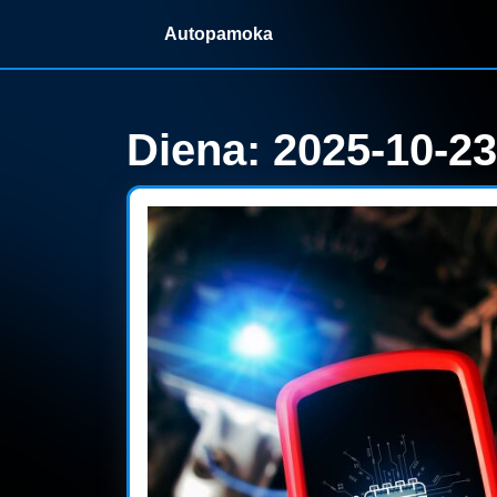
Skip
Autopamoka
to
content
Skip
to
content
Diena:
2025-10-23