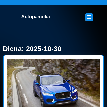
Skip
to
content
Open
Autopamoka
Skip
Button
to
content
Diena:
2025-10-30