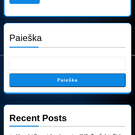
gamintoja
More
Paieška
Paieška
Recent Posts