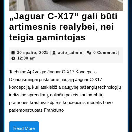
„Jaguar C-X17“ gali būti
artimesnis realybei, nei
„Jaguar
teigia gamintojas
C-
30
auto_admin
30 spalio, 2025
auto_admin
0 Comment
|
|
|
X17“
spalio,
12:00 am
2025
gali
Techninė Apžvalga: Jaguar C-X17 Koncepcija
būti
Džiaugsmingai pristatome naująją Jaguar C-X17
koncepciją, kuri atskleidžia daugybę pažangių technologijų
artimesni
ir dizaino sprendimų, galinčių pakeisti automobilių
realybei,
pramonės kraštovaizdį. Šis koncepcinis modelis buvo
nei
pademonstruotas Frankfurto
teigia
Read
Read More