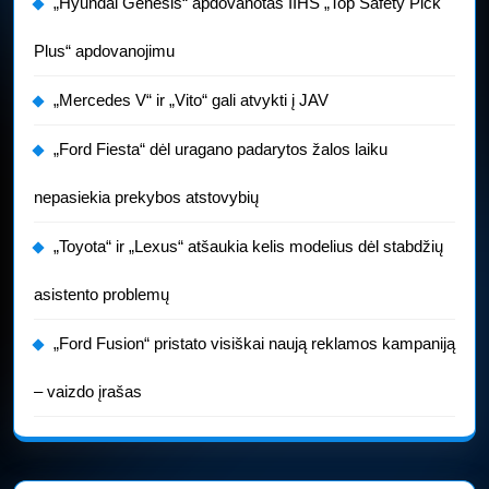
„Hyundai Genesis“ apdovanotas IIHS „Top Safety Pick
Plus“ apdovanojimu
„Mercedes V“ ir „Vito“ gali atvykti į JAV
„Ford Fiesta“ dėl uragano padarytos žalos laiku
nepasiekia prekybos atstovybių
„Toyota“ ir „Lexus“ atšaukia kelis modelius dėl stabdžių
asistento problemų
„Ford Fusion“ pristato visiškai naują reklamos kampaniją
– vaizdo įrašas