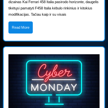
dizainas Kai Ferrari 458 Italia pasirodo horizonte, daugelis
kėbulo
tikėtųsi pamatyti F458 Italia kėbulo rinkinius ir kitokius
komplektą,
modifikacijas. Tačiau kaip ir su visais
įkvėpta
pagrindinio
Read
Read More
More
varžovo