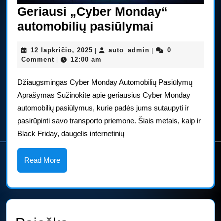
Geriausi „Cyber Monday“
Geriausi
automobilių pasiūlymai
„Cyber
12
auto_admin
12 lapkričio, 2025
auto_admin
0
|
|
Monday“
lapkričio,
Comment
12:00 am
|
automobili
2025
Džiaugsmingas Cyber Monday Automobilių Pasiūlymų
pasiūlymai
Aprašymas Sužinokite apie geriausius Cyber Monday
automobilių pasiūlymus, kurie padės jums sutaupyti ir
pasirūpinti savo transporto priemone. Šiais metais, kaip ir
Black Friday, daugelis internetinių
Read
Read More
More