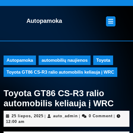
Skip
to
content
Open
Autopamoka
Skip
Button
to
content
Autopamoka
automobilių naujienos
,
Toyota
Toyota GT86 CS-R3 ralio automobilis keliauja į WRC
Toyota GT86 CS-R3 ralio
automobilis keliauja į WRC
25
auto_admin
25 liepos, 2025
auto_admin
0 Comment
|
|
|
liepos,
12:00 am
2025