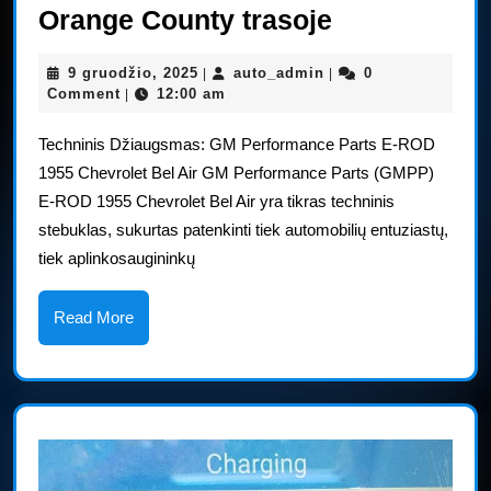
„GM“
Orange County trasoje
demonstruo
9
auto_admin
9 gruodžio, 2025
auto_admin
0
|
|
E-
gruodžio,
Comment
12:00 am
|
ROD
2025
Techninis Džiaugsmas: GM Performance Parts E-ROD
automobiliu
1955 Chevrolet Bel Air GM Performance Parts (GMPP)
Barrett-
E-ROD 1955 Chevrolet Bel Air yra tikras techninis
Jackson
stebuklas, sukurtas patenkinti tiek automobilių entuziastų,
Orange
tiek aplinkosaugininkų
County
trasoje
Read
Read More
More