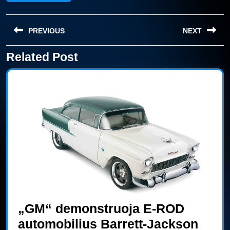
Navigacija
PREVIOUS
NEXT
tarp
įrašų
Related Post
Previous
Next
post:
post:
„GM“ demonstruoja E-ROD
automobilius Barrett-Jackson