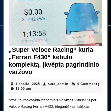
„Super Veloce Racing“ kuria
„Ferrari F430“ kėbulo
komplektą, įkvėpta pagrindinio
„Super
varžovo
Veloce
1
auto_admin
1 spalio, 2025
auto_admin
0 Comment
|
|
|
Racing“
spalio,
12:00 am
kuria
2025
https://autoplovykla.lt/cheminis-valymas-vilnius/ Super
„Ferrari
Veloce Racing Ferrari F430: Elegantiškas itališkas
F430“