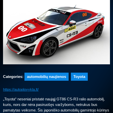
Categories:
automobilių naujienos
Toyota
https://autoplovykla.lt/
„Toyota“ neseniai pristatė naująjį GT86 CS-R3 ralio automobilį,
kuris, nors dar nėra pasiruošęs varžyboms, netrukus bus
pamatytas veiksme. Šis japoniško automobilių gamintojo kūrinys