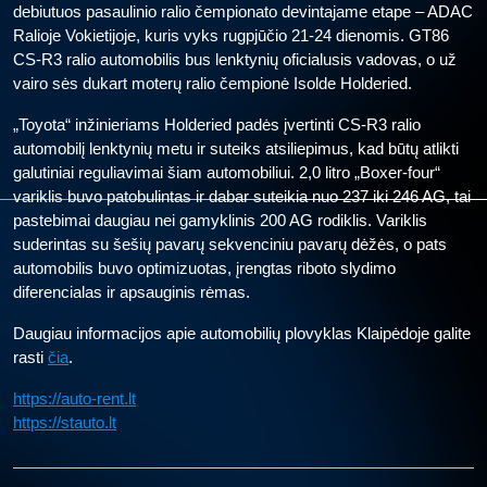
debiutuos pasaulinio ralio čempionato devintajame etape – ADAC
Ralioje Vokietijoje, kuris vyks rugpjūčio 21-24 dienomis. GT86
CS-R3 ralio automobilis bus lenktynių oficialusis vadovas, o už
vairo sės dukart moterų ralio čempionė Isolde Holderied.
„Toyota“ inžinieriams Holderied padės įvertinti CS-R3 ralio
automobilį lenktynių metu ir suteiks atsiliepimus, kad būtų atlikti
galutiniai reguliavimai šiam automobiliui. 2,0 litro „Boxer-four“
variklis buvo patobulintas ir dabar suteikia nuo 237 iki 246 AG, tai
pastebimai daugiau nei gamyklinis 200 AG rodiklis. Variklis
suderintas su šešių pavarų sekvenciniu pavarų dėžės, o pats
automobilis buvo optimizuotas, įrengtas riboto slydimo
diferencialas ir apsauginis rėmas.
Daugiau informacijos apie automobilių plovyklas Klaipėdoje galite
rasti
čia
.
https://auto-rent.lt
https://stauto.lt