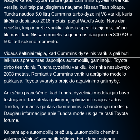
Naujos kartos Toyota Tundra gaus Cummins dyzelinio variklio
versiją, kuri taip pat įdiegiama naujame Nissan Titan pikape.
Tundra naudos 5.0 litrų Cummins turbo-dyzelinį V8 variklį, kuris
tikėtina debiutuos 2016 metais, pagal Ward’s Auto. Nors dar
neaišku, kaip ir ar šie varikliai skirsis specifikacijomis, tačiau
tikimasi, kad Nissan modelis sugeneruos daugiau nei 300 AG ir
500 lb-ft sukimo momento.
Vidaus šaltiniai teigia, kad Cummins dyzelinis variklis gali būti
laikinas sprendimas Japonijos automobilių gamintojui. Toyota
dirbo ties vidiniu Tundra dyzeliniu varikliu, kol rinka nesubyrėjo
2008 metais. Remiantis Cummins varikliu aprūpinto modelio
paklausa, Toyota svarstys projekto atgaivinimo galimybę.
Anksčiau pranešėme, kad Tundra dyzeliniai modeliai jau buvo
testuojami. Tai suteikia galimybę optimizuoti naujos kartos
Tundra, remiantis gautais duomenimis iš bandomųjų modelių.
Daugiau informacijos apie Tundra modelius galite rasti Toyota
forume.
Kalbant apie automobilių priežiūrą, „automobilio cheminis
valymas Vilniuje” yra ne tik būtinas, bet ir labai patogus