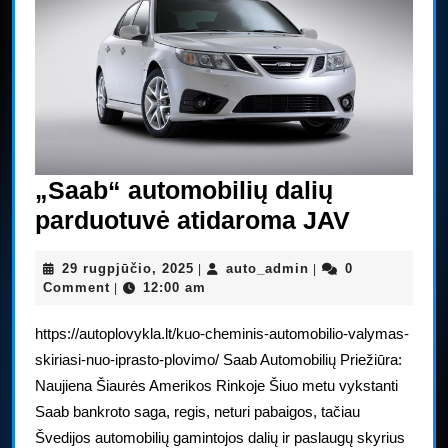
„Saab“ automobilių dalių
„Saab“
parduotuvė atidaroma JAV
automob
29
auto_admin
29 rugpjūčio, 2025
auto_admin
0
|
|
dalių
rugpjūčio,
Comment
12:00 am
|
parduot
2025
https://autoplovykla.lt/kuo-cheminis-automobilio-valymas-
atidaro
skiriasi-nuo-iprasto-plovimo/ Saab Automobilių Priežiūra:
JAV
Naujiena Šiaurės Amerikos Rinkoje Šiuo metu vykstanti
Saab bankroto saga, regis, neturi pabaigos, tačiau
Švedijos automobilių gamintojos dalių ir paslaugų skyrius