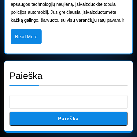
apsaugos technologijų naujieną. Įsivaizduokite tobulą
Hellca
policijos automobilį. Jūs greičiausiai įsivaizduotumėte
polici
kažką galingo, šarvuoto, su visų varančiųjų ratų pavara ir
–
šerifo
Read
Read More
More
svajo
Paieška
Paieška