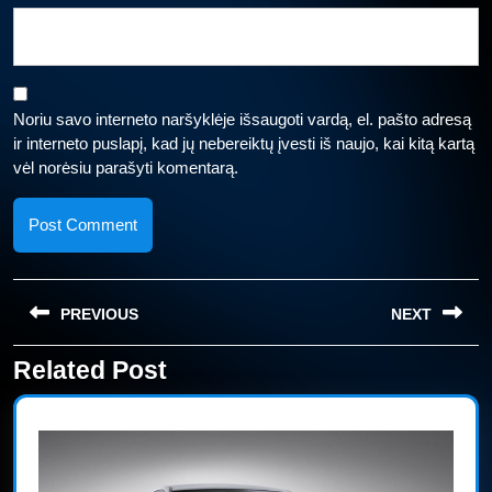
Noriu savo interneto naršyklėje išsaugoti vardą, el. pašto adresą
ir interneto puslapį, kad jų nebereiktų įvesti iš naujo, kai kitą kartą
vėl norėsiu parašyti komentarą.
Navigacija
PREVIOUS
NEXT
tarp
įrašų
Related Post
Previous
Next
post:
post: