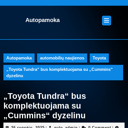
Skip
to
content
Open
Autopamoka
Skip
Button
to
content
Autopamoka
automobilių naujienos
,
Toyota
„Toyota Tundra“ bus komplektuojama su „Cummins“
dyzelinu
„Toyota Tundra“ bus
komplektuojama su
„Cummins“ dyzelinu
26
auto_admin
26 rugsėjo, 2025
auto_admin
0 Comment
|
|
|