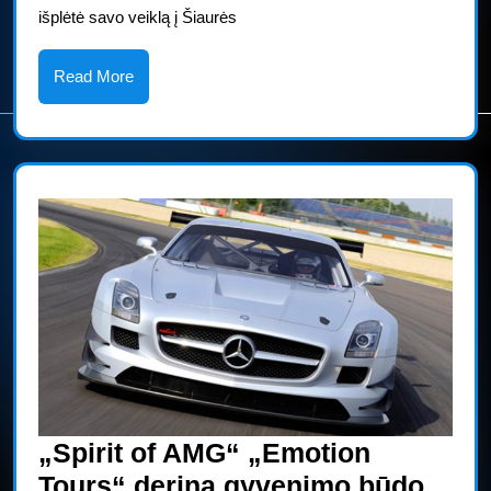
išplėtė savo veiklą į Šiaurės
Read
Read More
More
„Spirit of AMG“ „Emotion
Tours“ derina gyvenimo būdo