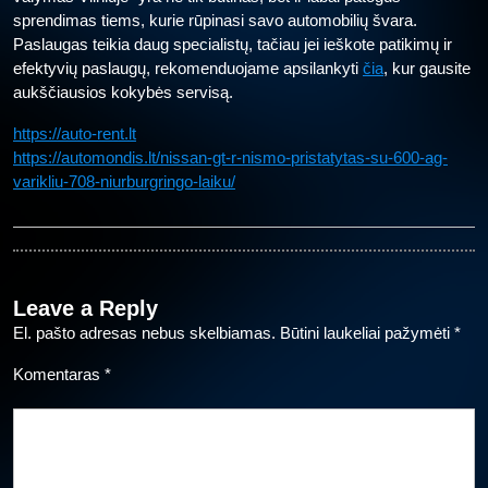
sprendimas tiems, kurie rūpinasi savo automobilių švara.
Paslaugas teikia daug specialistų, tačiau jei ieškote patikimų ir
efektyvių paslaugų, rekomenduojame apsilankyti
čia
, kur gausite
aukščiausios kokybės servisą.
https://auto-rent.lt
https://automondis.lt/nissan-gt-r-nismo-pristatytas-su-600-ag-
varikliu-708-niurburgringo-laiku/
Leave a Reply
El. pašto adresas nebus skelbiamas.
Būtini laukeliai pažymėti
*
Komentaras
*