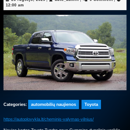
rugsėjo,
12:00 am
2025
Categories:
automobilių naujienos
Toyota
https://autoplovykla.lt/cheminis-valymas-vilnius/