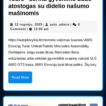
atostogas su didelio našumo
„Spirit
mašinomis
of
12
auto_admin
12 rugsėjo, 2025
auto_admin
0
|
|
AMG“
rugsėjo,
Comment
12:00 am
|
„Emotion
2025
https://autoplovykla.lt/cheminis-valymas-kaunas/ AMG
Tours“
Emocijų Turai: Unikali Patirtis Mercedes Automobilių
derina
Gerbėjams Jeigu esate tikras Mercedes-Benz
gyvenimo
entuziastas arba siekiate įgyvendinti svajonę vairuoti SLS
būdo
AMG GT3 trasa, AMG Emocijų turai tikrai patiks. Šių turų
atostogas
su
Read
Read More
More
didelio
našumo
mašinomis