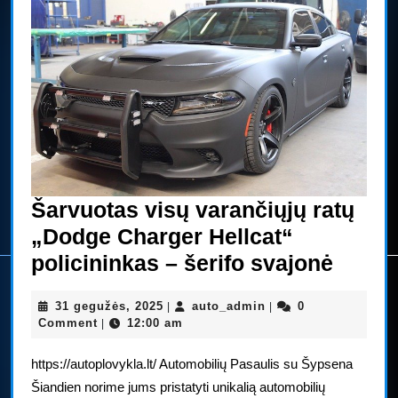
Šarvuotas visų varančiųjų ratų
„Dodge Charger Hellcat“
Šarvu
policininkas – šerifo svajonė
visų
31
auto_admin
31 gegužės, 2025
auto_admin
0
|
|
varan
gegužės,
Comment
12:00 am
|
ratų
2025
https://autoplovykla.lt/ Automobilių Pasaulis su Šypsena
„Dod
Šiandien norime jums pristatyti unikalią automobilių
Charg