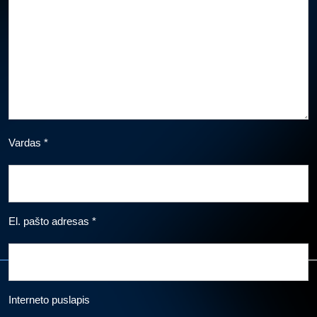
Vardas
*
El. pašto adresas
*
Interneto puslapis