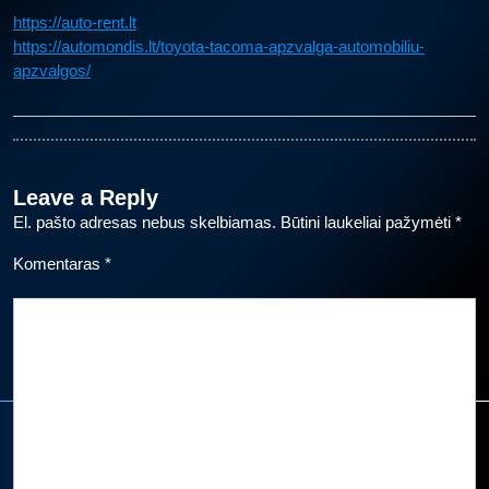
https://auto-rent.lt
https://automondis.lt/toyota-tacoma-apzvalga-automobiliu-
apzvalgos/
Leave a Reply
El. pašto adresas nebus skelbiamas.
Būtini laukeliai pažymėti
*
Komentaras
*