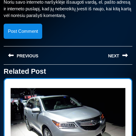
Noriu savo interneto naršyklėje išsaugoti vardą, el. pašto adresą
ir interneto puslapį, kad jų nebereiktų įvesti iš naujo, kai kitą kartą
vėl norėsiu parašyti komentarą.
Navigacija
PREVIOUS
NEXT
tarp
įrašų
Related Post
Previous
Next
post:
post: