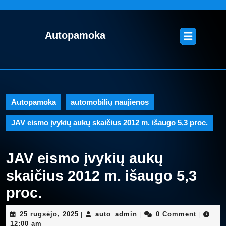
Skip
to
content
Open
Autopamoka
Skip
Button
to
content
Autopamoka
automobilių naujienos
JAV eismo įvykių aukų skaičius 2012 m. išaugo 5,3 proc.
JAV eismo įvykių aukų
skaičius 2012 m. išaugo 5,3
proc.
25
auto_admin
25 rugsėjo, 2025
auto_admin
0 Comment
|
|
|
rugsėjo,
12:00 am