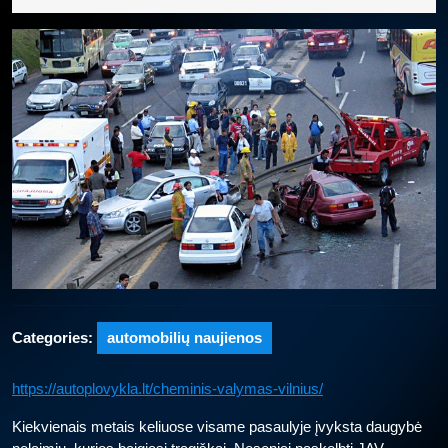
2025
Categories:
automobilių naujienos
https://autoplovykla.lt/cheminis-valymas-vilnius/
Kiekvienais metais keliuose visame pasaulyje įvyksta daugybė