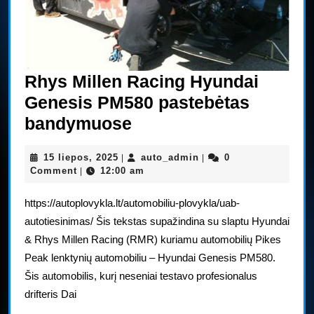
Rhys Millen Racing Hyundai
Genesis PM580 pastebėtas
Rhys
bandymuose
Millen
15
auto_admin
15 liepos, 2025
auto_admin
0
|
|
Racing
liepos,
Comment
12:00 am
|
Hyundai
2025
https://autoplovykla.lt/automobiliu-plovykla/uab-
Genesis
autotiesinimas/ Šis tekstas supažindina su slaptu Hyundai
PM580
& Rhys Millen Racing (RMR) kuriamu automobilių Pikes
pastebėtas
Peak lenktynių automobiliu – Hyundai Genesis PM580.
bandymuose
Šis automobilis, kurį neseniai testavo profesionalus
drifteris Dai