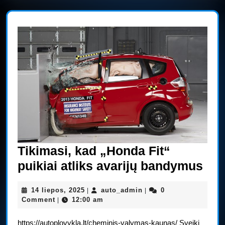
Tikimasi, kad „Honda Fit“
Tik
puikiai atliks avarijų bandymus
kad
14
auto_admin
14 liepos, 2025
auto_admin
0
|
|
„Ho
liepos,
Comment
12:00 am
|
Fit“
2025
https://autoplovykla.lt/cheminis-valymas-kaunas/ Sveiki