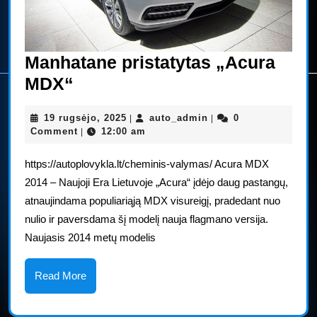
Manhatane pristatytas „Acura
Manhatane
MDX“
pristatytas
19
auto_admin
19 rugsėjo, 2025
auto_admin
0
|
|
„Acura
rugsėjo,
Comment
12:00 am
|
MDX“
2025
https://autoplovykla.lt/cheminis-valymas/ Acura MDX
2014 – Naujoji Era Lietuvoje „Acura“ įdėjo daug pastangų,
atnaujindama populiariąją MDX visureigį, pradedant nuo
nulio ir paversdama šį modelį nauja flagmano versija.
Naujasis 2014 metų modelis
Read
Read More
More