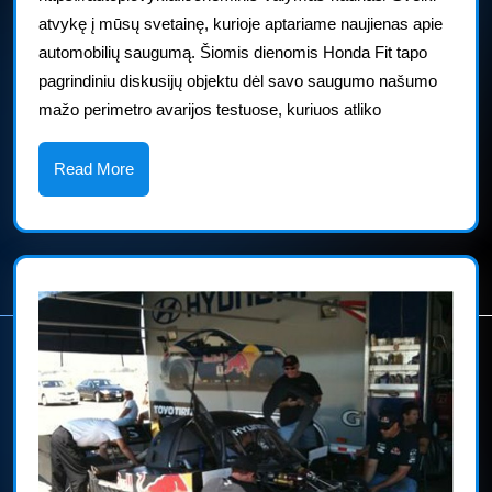
pui
atvykę į mūsų svetainę, kurioje aptariame naujienas apie
atli
automobilių saugumą. Šiomis dienomis Honda Fit tapo
ava
pagrindiniu diskusijų objektu dėl savo saugumo našumo
ba
mažo perimetro avarijos testuose, kuriuos atliko
Read
Read More
More