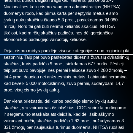
nelaimių, kurios baigiasi tragiškai. Neseniai paskelbti JAV
Nacionalinės kelių eismo saugumo administracijos (NHTSA)
duomenys rodo, kad pirmą kartą per septynis metus eismo
įvykių aukų skaičius išaugo 5,3 proc., pasiekdamas 34 080
mirčių. Nors tai gali būti nerimą keliantis skaičius, NHTSA
tikėjosi, kad mirčių skaičius padidės, nes dėl gerėjančios
ekonomikos padaugėjo vairuotojų keliuose.
Deja, eismo mirtys padidėjo visose kategorijose nuo regioninių iki
sezoninių. Taip pat buvo pastebėtas didesnis žuvusių dviratininkų
skaičius, kuris padidėjo 9 proc., siekdamas 677 mirtis. Pėstieji
taip pat buvo pavojuje, nes pernai keliuose žuvo 4 280 žmonių –
tai 4 proc. daugiau nei ankstesniais metais. Labiausiai neramina,
kad beveik 5 000 motociklininkų žuvo pernai, sudarydami 14,7
proc. visų eismo įvykių aukų.
Dar viena priežastis, dėl kurios padidėjo eismo įvykių aukų
skaičius, yra vairavimas išsiblaškius. CDC surinkta mirtingumo
ir sergamumo ataskaita atskleidžia, kad dėl išsiblaškymo
vairuojant mirčių skaičius padidėjo 1,92 proc., nužudydamas 3
331 žmogų per naujausius turimus duomenis. NHTSA ruošiasi