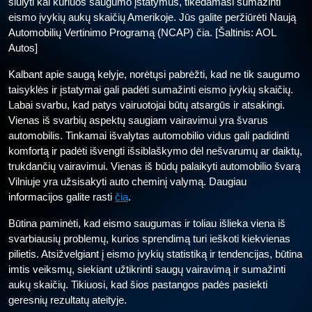
siūlyti kai kuriuos saugumo įstatymus, tikėdamasi sumažinti
eismo įvykių aukų skaičių Amerikoje. Jūs galite peržiūrėti Naują
Automobilių Vertinimo Programą (NCAP) čia. [Šaltinis: AOL
Autos]
Kalbant apie saugą kelyje, norėtųsi pabrėžti, kad ne tik saugumo
taisyklės ir įstatymai gali padėti sumažinti eismo įvykių skaičių.
Labai svarbu, kad patys vairuotojai būtų atsargūs ir atsakingi.
Vienas iš svarbių aspektų saugiam vairavimui yra švarus
automobilis. Tinkamai išvalytas automobilio vidus gali padidinti
komfortą ir padėti išvengti išsiblaškymo dėl nešvarumų ar daiktų,
trukdančių vairavimui. Vienas iš būdų palaikyti automobilio švarą
Vilniuje yra užsisakyti auto cheminį valymą. Daugiau
informacijos galite rasti
čia
.
Būtina paminėti, kad eismo saugumas ir toliau išlieka viena iš
svarbiausių problemų, kurios sprendimą turi ieškoti kiekvienas
pilietis. Atsižvelgiant į eismo įvykių statistiką ir tendencijas, būtina
imtis veiksmų, siekiant užtikrinti saugų vairavimą ir sumažinti
aukų skaičių. Tikiuosi, kad šios pastangos padės pasiekti
geresnių rezultatų ateityje.