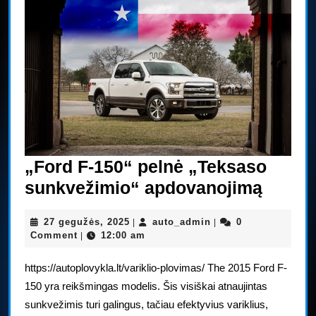
„Ford F-150“ pelnė „Teksaso
„Ford
sunkvežimio“ apdovanojimą
F-
27
auto_admin
27 gegužės, 2025
auto_admin
0
|
|
150“
gegužės,
Comment
12:00 am
|
pelnė
2025
https://autoplovykla.lt/variklio-plovimas/ The 2015 Ford F-
„Teks
150 yra reikšmingas modelis. Šis visiškai atnaujintas
sunkv
sunkvežimis turi galingus, tačiau efektyvius variklius,
apdov