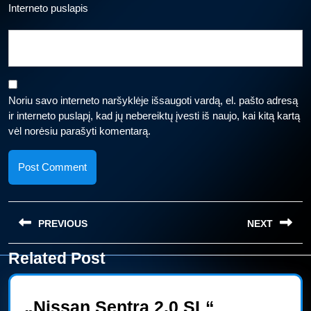
Interneto puslapis
Noriu savo interneto naršyklėje išsaugoti vardą, el. pašto adresą
ir interneto puslapį, kad jų nebereiktų įvesti iš naujo, kai kitą kartą
vėl norėsiu parašyti komentarą.
Navigacija
PREVIOUS
NEXT
tarp
įrašų
Related Post
Previous
Next
post:
post:
„Nissan Sentra 2.0 SL“