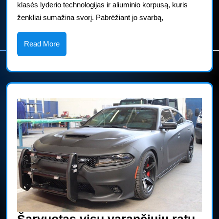
klasės lyderio technologijas ir aliuminio korpusą, kuris
ženkliai sumažina svorį. Pabrėžiant jo svarbą,
Read
Read More
More
Šarvuotas visų varančiųjų ratų