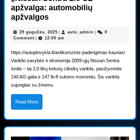
apžvalga: automobilių
„Nissan
apžvalgos
Sentra
29
auto_admin
29 gegužės, 2025
auto_admin
0
|
|
2.0
gegužės,
Comment
12:00 am
|
SL“
2025
https://autoplovykla.lt/antikorozinis-padengimas-kaunas/
apžvalga:
Variklio savybės ir ekonomija 2009-ųjų Nissan Sentra
automobilių
širdis – tai 2,0 litrų keturių cilindrų variklis, pasižymintis
apžvalgos
140 AG galia ir 147 lb-ft sukimo momentu. Šis variklis
sujungtas su žinomu
Read
Read More
More