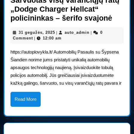
„Dodge Charger Hellcat“
Šarvu
policininkas – šerifo svajonė
visų
31
auto_admin
31 gegužės, 2025
auto_admin
0
|
|
varan
gegužės,
Comment
12:00 am
|
ratų
2025
https://autoplovykla.lt/ Automobilių Pasaulis su Šypsena
„Dod
Šiandien norime jums pristatyti unikalią automobilių
Charg
apsaugos technologijų naujieną. Įsivaizduokite tobulą
Hellca
policijos automobilį. Jūs greičiausiai įsivaizduotumėte
polici
kažką galingo, šarvuoto, su visų varančiųjų ratų pavara ir
–
šerifo
Read
Read More
More
svajo