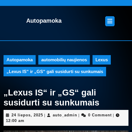
Skip
to
content
Open
Autopamoka
Skip
Button
to
content
Autopamoka
automobilių naujienos
,
Lexus
„Lexus IS“ ir „GS“ gali susidurti su sunkumais
„Lexus IS“ ir „GS“ gali
susidurti su sunkumais
24
auto_admin
24 liepos, 2025
auto_admin
0 Comment
|
|
|
liepos,
12:00 am
2025