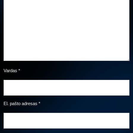
Vardas
*
El. pašto adresas
*