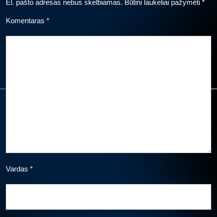
El. pašto adresas nebus skelbiamas.
Būtini laukeliai pažymėti
*
Komentaras
*
Vardas
*