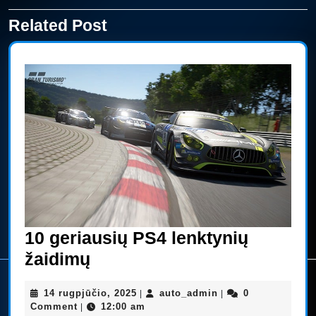
įrašų
Related Post
Previous
Next
post:
post:
10 geriausių PS4 lenktynių
10
žaidimų
geriausių
14
auto_admin
14 rugpjūčio, 2025
auto_admin
0
|
|
PS4
rugpjūčio,
Comment
12:00 am
|