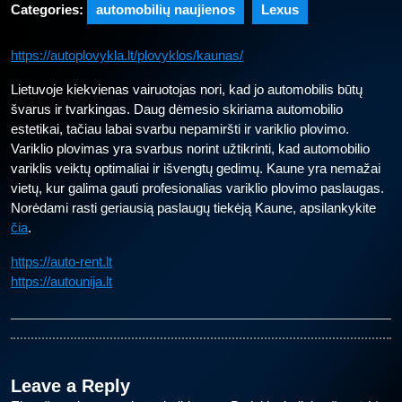
Categories:
automobilių naujienos
Lexus
https://autoplovykla.lt/plovyklos/kaunas/
Lietuvoje kiekvienas vairuotojas nori, kad jo automobilis būtų
švarus ir tvarkingas. Daug dėmesio skiriama automobilio
estetikai, tačiau labai svarbu nepamiršti ir variklio plovimo.
Variklio plovimas yra svarbus norint užtikrinti, kad automobilio
variklis veiktų optimaliai ir išvengtų gedimų. Kaune yra nemažai
vietų, kur galima gauti profesionalias variklio plovimo paslaugas.
Norėdami rasti geriausią paslaugų tiekėją Kaune, apsilankykite
čia
.
https://auto-rent.lt
https://autounija.lt
Leave a Reply