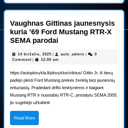
Vaughnas Gittinas jaunesnysis
kuria ’69 Ford Mustang RTR-X
Vaughnas
SEMA parodai
Gittinas
14
auto_admin
14 birželio, 2025
auto_admin
0
|
|
jaunesnysis
birželio,
Comment
12:00 am
|
kuria
2025
https://autoplovykla.lt/plovyklos/vilnius/ Gittin Jr. iš tiesų
’69
padėjo plėsti Ford Mustang prekės ženklą tarp jaunesnių
Ford
entuziastų. Pradedant drifto lenktynėmis ir baigiant
Mustang
Mustang RTR ir nuostabiu RTR-C, pristatytu SEMA 2009,
RTR-
jis sugebėjo užkabinti
X
SEMA
Read
Read More
More
parodai