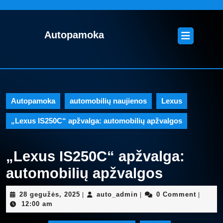
Skip
to
content
Open
Autopamoka
Skip
Button
to
content
Autopamoka
automobilių naujienos
,
Lexus
„Lexus IS250C“ apžvalga: automobilių apžvalgos
„Lexus IS250C“ apžvalga:
automobilių apžvalgos
28
auto_admin
28 gegužės, 2025
auto_admin
0 Comment
|
|
|
gegužės,
12:00 am
2025