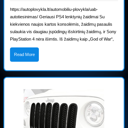
lenktynių
2025
https://autoplovykla.lt/automobiliu-plovykla/uab-
žaidimų
autotiesinimas/ Geriausi PS4 lenktynių žaidimai Su
kiekvienos naujos kartos konsolėmis, žaidimų pasaulis
sulaukia vis daugiau įspūdingų išskirtinių žaidimų, ir Sony
PlayStation 4 nėra išimtis. Iš žaidimų kaip „God of War“,
Read
Read More
More