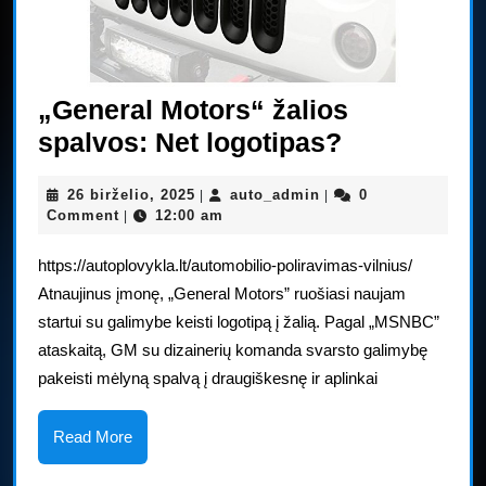
„General Motors“ žalios
„General
spalvos: Net logotipas?
Motors“
26
auto_admin
26 birželio, 2025
auto_admin
0
|
|
žalios
birželio,
Comment
12:00 am
|
spalvos:
2025
https://autoplovykla.lt/automobilio-poliravimas-vilnius/
Net
Atnaujinus įmonę, „General Motors” ruošiasi naujam
logotipas?
startui su galimybe keisti logotipą į žalią. Pagal „MSNBC”
ataskaitą, GM su dizainerių komanda svarsto galimybę
pakeisti mėlyną spalvą į draugiškesnę ir aplinkai
Read
Read More
More