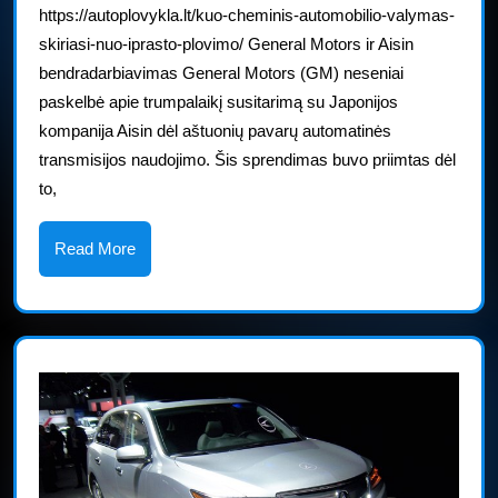
https://autoplovykla.lt/kuo-cheminis-automobilio-valymas-
modeliai
skiriasi-nuo-iprasto-plovimo/ General Motors ir Aisin
gaus
bendradarbiavimas General Motors (GM) neseniai
aštuonių
paskelbė apie trumpalaikį susitarimą su Japonijos
pavarų
kompanija Aisin dėl aštuonių pavarų automatinės
dėžes
transmisijos naudojimo. Šis sprendimas buvo priimtas dėl
to,
Read
Read More
More