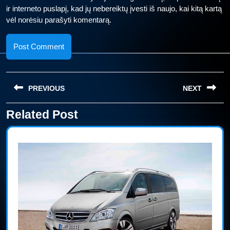
ir interneto puslapį, kad jų nebereiktų įvesti iš naujo, kai kitą kartą
vėl norėsiu parašyti komentarą.
Navigacija
PREVIOUS
NEXT
tarp
įrašų
Related Post
Previous
Next
post:
post: