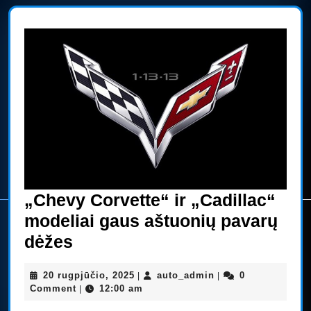
„Chevy Corvette“ ir „Cadillac“
modeliai gaus aštuonių pavarų
„Chevy
dėžes
Corvette“
20
auto_admin
20 rugpjūčio, 2025
auto_admin
0
|
|
ir
rugpjūčio,
Comment
12:00 am
|
„Cadillac“
2025