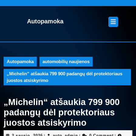
Skip
to
content
Open
Autopamoka
Skip
Button
to
content
Autopamoka
automobilių naujienos
„Michelin“ atšaukia 799 900 padangų dėl protektoriaus
juostos atsiskyrimo
„Michelin“ atšaukia 799 900
padangų dėl protektoriaus
juostos atsiskyrimo
2
auto_admin
2 sausio, 2026
auto_admin
0 Comment
|
|
|