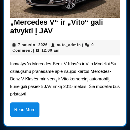
„Mercedes V“ ir „Vito“ gali
„Mercedes
atvykti į JAV
V“
7
auto_admin
7 sausio, 2026
auto_admin
0
|
|
ir
sausio,
Comment
12:00 am
|
„Vito“
2026
Inovatyvūs Mercedes-Benz V-Klasės ir Vito Modeliai Su
gali
džiaugsmu pranešame apie naujos kartos Mercedes-
atvykti
Benz V-Klasės miniveną ir Vito komercinį automobilį,
į
kurie gali pasiekti JAV rinką 2015 metais. Šie modeliai bus
JAV
pristatyti
Read
Read More
More