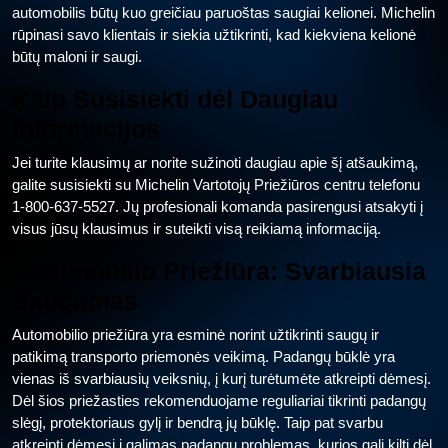
automobilis būtų kuo greičiau paruoštas saugiai kelionei. Michelin
rūpinasi savo klientais ir siekia užtikrinti, kad kiekviena kelionė
būtų maloni ir saugi.
Kaip Susisiekti dėl Daugiau
Informacijos
Jei turite klausimų ar norite sužinoti daugiau apie šį atšaukimą,
galite susisiekti su Michelin Vartotojų Priežiūros centru telefonu
1-800-637-5527. Jų profesionali komanda pasirengusi atsakyti į
visus jūsų klausimus ir suteikti visą reikiamą informaciją.
Automobilio Priežiūra: Svarbiausia
Saugumas
Automobilio priežiūra yra esminė norint užtikrinti saugų ir
patikimą transporto priemonės veikimą. Padangų būklė yra
vienas iš svarbiausių veiksnių, į kurį turėtumėte atkreipti dėmesį.
Dėl šios priežasties rekomenduojame reguliariai tikrinti padangų
slėgį, protektoriaus gylį ir bendrą jų būklę. Taip pat svarbu
atkreipti dėmesį į galimas padangų problemas, kurios gali kilti dėl