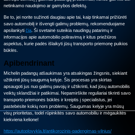
netinkamo naudojimo ar gamybos defektų.
Be to, jei norite sužinoti daugiau apie tai, kaip tinkamai prižiūrėti
savo automobilį ir išvengti galimų problemų, rekomenduojame
apsilankyti
čia
. Ši svetainė suteikia naudingų patarimų ir
informacijos apie automobilio poliravimą ir kitus priežiūros
aspektus, kurie padės išlaikyti jūsų transporto priemonę puikios
būklės.
Apibendrinant
Michelin padangų atšaukimas yra atsakingas žingsnis, siekiant
užtikrinti jūsų saugumą kelyje. Šis procesas yra skirtas
apsaugoti jus nuo galimų pavojų ir užtikrinti, kad jūsų automobilis
veiktų sklandžiai ir patikimai. Nepamirškite reguliariai tikrinti savo
transporto priemonės būklės ir kreiptis į specialistus, jei
pastebėsite kokių nors problemų. Saugumas kelyje yra mūsų
visų prioritetas, todėl rūpinkitės savo automobiliu ir mėgaukitės
kiekviena kelione!
https://autoplovykla.lt/antikorozinis-padengimas-vilnius/