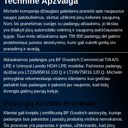
Techninė Apžvalga
Michelin kompanija džiaugiasi galėdama pranešti apie naujausius
saugos patobulinimus, skirtus užtikrinti jūsų kelionės saugumą.
Nors šis pranešimas susijęs su padangų atšaukimu, jo tikslas
yra išlaikyti jūsų automobilio veikimą ir saugumą aukščiausiame
lygyje. Šiuo metu atšaukiama apie 799 900 padangų dėl galimo
protektoriaus juostos atsiskyrimo, kuris gali sukelti greitą oro
praradimą ir avariją.
Atšaukiamos padangos yra BF Goodrich Commercial T/A A/S
LRE ir Uniroyal Laredo HD/H LRE modeliai. Pažeistos padangų
dydžiai yra LT235/85R16 120 Q ir LT245/75R16 120 Q. Michelin
primygtinai rekomenduoja visiems klientams kuo greičiau
pašalinti šias padangas ir pakeisti jas naujomis, kad būtų
išvengta galimų pavojų kelyje.
Padangų Keitimo Procesas
Klientai gali kreiptis į sertifikuotą BF Goodrich atstovybę, kurioje
padangos bus pakeistos į panašų produktą visiškai nemokamai.
Šis procesas yra paprastas ir greitas, užtikrinantis, kad jūsų