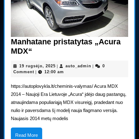
Manhatane pristatytas „Acura
Manhatane
MDX“
pristatytas
19
auto_admin
19 rugsėjo, 2025
auto_admin
0
|
|
„Acura
rugsėjo,
Comment
12:00 am
|
MDX“
2025
https://autoplovykla.lt/cheminis-valymas/ Acura MDX
2014 – Naujoji Era Lietuvoje „Acura“ įdėjo daug pastangų,
atnaujindama populiariąją MDX visureigį, pradedant nuo
nulio ir paversdama šį modelį nauja flagmano versija.
Naujasis 2014 metų modelis
Read
Read More