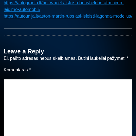
https://autogranta.lt/hot-wheels-isleis-dan-wheldon-atminimo-
leidimo-automobili/
https://autounija.lt/aston-martin-ruosiasi-isleisti-lagonda-modelius/
Leave a Reply
El. pašto adresas nebus skelbiamas.
Būtini laukeliai pažymėti
*
Komentaras
*