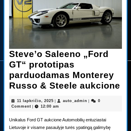
Steve’o Saleeno „Ford
GT“ prototipas
parduodamas Monterey
St
Russo & Steele aukcione
Sa
11
auto_admin
11 lapkričio, 2025
auto_admin
0
|
|
„F
lapkričio,
Comment
12:00 am
|
2025
G
Unikalus Ford GT aukcione Automobilių entuziastai
pr
Lietuvoje ir visame pasaulyje turės ypatingą galimybę