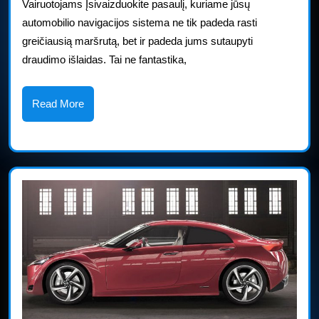
Pla
Vairuotojams Įsivaizduokite pasaulį, kuriame jūsų
automobilio navigacijos sistema ne tik padeda rasti
pra
greičiausią maršrutą, bet ir padeda jums sutaupyti
dra
draudimo išlaidas. Tai ne fantastika,
ben
api
Read
Read More
More
vai
įpro