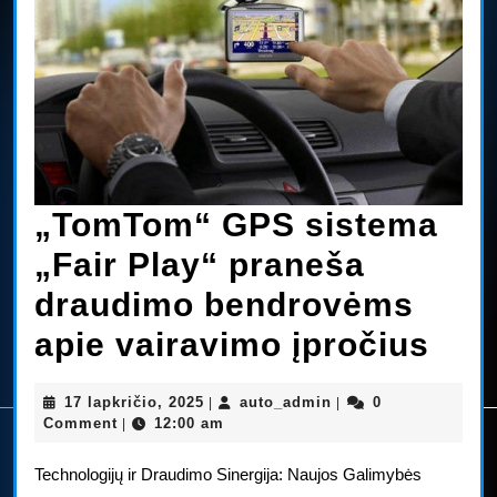
„TomTom“ GPS sistema
„Fair Play“ praneša
draudimo bendrovėms
„To
apie vairavimo įpročius
GP
17
auto_admin
17 lapkričio, 2025
auto_admin
0
|
|
sis
lapkričio,
Comment
12:00 am
|
2025
„Fai
Technologijų ir Draudimo Sinergija: Naujos Galimybės