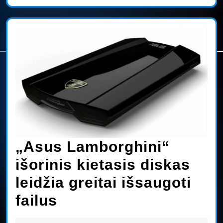
„Asus Lamborghini“
išorinis kietasis diskas
leidžia greitai išsaugoti
„Asus
failus
Lamborghini“