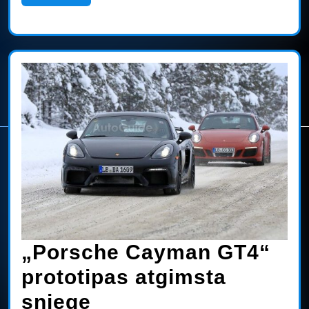
More
viduje)
„Porsche Cayman GT4“
prototipas atgimsta
„Porsche
sniege