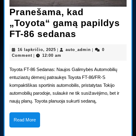
Pranešama, kad
„Toyota“ gamą papildys
Pranešama,
FT-86 sedanas
kad
16
auto_admin
16 lapkričio, 2025
auto_admin
0
|
|
„Toyota“
lapkričio,
Comment
12:00 am
|
2025
gamą
Toyota FT-86 Sedanas: Naujos Galimybės Automobilių
papildys
entuziastų dėmesį patraukęs Toyota FT-86/FR-S
kompaktiškas sportinis automobilis, pristatytas Tokijo
FT-
automobilių parodoje, sulaukė ne tik susižavėjimo, bet ir
86
naujų planų. Toyota planuoja sukurti sedaną,
sedanas
Read
Read More
More