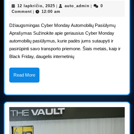
„Cyber
12
auto_admin
12 lapkričio, 2025
auto_admin
0
|
|
Monday“
lapkričio,
Comment
12:00 am
|
2025
automobilių
Džiaugsmingas Cyber Monday Automobilių Pasiūlymų
pasiūlymai
Aprašymas Sužinokite apie geriausius Cyber Monday
automobilių pasiūlymus, kurie padės jums sutaupyti ir
pasirūpinti savo transporto priemone. Šiais metais, kaip ir
Black Friday, daugelis internetinių
Read
Read More
More