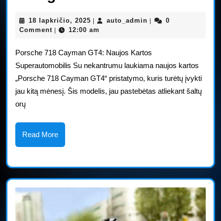
Cayman
18
auto_admin
18 lapkričio, 2025
auto_admin
0
|
|
GT4“
lapkričio,
Comment
12:00 am
|
2025
prototipas
Porsche 718 Cayman GT4: Naujos Kartos
atgimsta
Superautomobilis Su nekantrumu laukiama naujos kartos
„Porsche 718 Cayman GT4“ pristatymo, kuris turėtų įvykti
sniege
jau kitą mėnesį. Šis modelis, jau pastebėtas atliekant šaltų
orų
Read
Read More
More