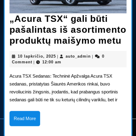
„Acura TSX“ gali būti
pašalintas iš asortimento
„A
produktų maišymo metu
TS
10
auto_admin
10 lapkričio, 2025
auto_admin
0
|
|
gal
lapkričio,
Comment
12:00 am
|
2025
būt
Acura TSX Sedanas: Techninė Apžvalga Acura TSX
paš
sedanas, pristatytas Šiaurės Amerikos rinkai, buvo
revoliucinis žingsnis, įrodantis, kad prabangus sportinis
iš
sedanas gali būti ne tik su keturių cilindrų varikliu, bet ir
as
pr
Read
Read More
More
ma