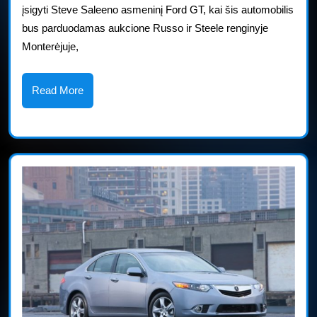
įsigyti Steve Saleeno asmeninį Ford GT, kai šis automobilis
pa
bus parduodamas aukcione Russo ir Steele renginyje
Mo
Monterėjuje,
R
&
Read
Read More
More
St
au