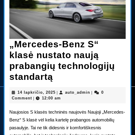
„Mercedes-Benz S“
klasė nustato naują
prabangių technologijų
„Mercedes-
standartą
Benz
14
auto_admin
14 lapkričio, 2025
auto_admin
0
|
|
S“
lapkričio,
Comment
12:00 am
|
2025
klasė
Naujosios S klasės techninės naujovės Naujoji „Mercedes-
nustato
Benz“ S klasė vėl kelia kartelę prabangos automobilių
pasaulyje. Tai ne tik didesnis ir komfortiškesnis
naują