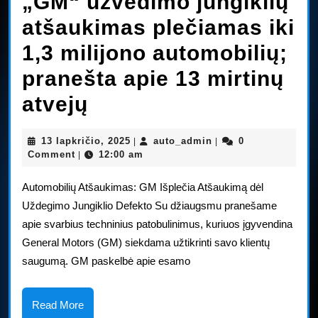
„GM“ užvedimo jungiklių
atšaukimas plečiamas iki
1,3 milijono automobilių;
pranešta apie 13 mirtinų
„GM“
atvejų
užvedimo
13
auto_admin
13 lapkričio, 2025
auto_admin
0
|
|
jungiklių
lapkričio,
Comment
12:00 am
|
2025
atšaukimas
Automobilių Atšaukimas: GM Išplečia Atšaukimą dėl
plečiamas
Uždegimo Jungiklio Defekto Su džiaugsmu pranešame
apie svarbius techninius patobulinimus, kuriuos įgyvendina
iki
General Motors (GM) siekdama užtikrinti savo klientų
1,3
saugumą. GM paskelbė apie esamo
milijono
automobilių;
Read
Read More