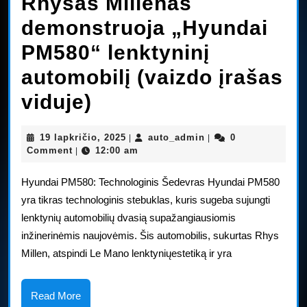
Rhysas Millenas
demonstruoja „Hyundai
PM580“ lenktyninį
automobilį (vaizdo įrašas
Rhysas
viduje)
Millenas
19
auto_admin
19 lapkričio, 2025
auto_admin
0
|
|
demonstruoja
lapkričio,
Comment
12:00 am
|
2025
„Hyundai
Hyundai PM580: Technologinis Šedevras Hyundai PM580
PM580“
yra tikras technologinis stebuklas, kuris sugeba sujungti
lenktynių automobilių dvasią supažangiausiomis
lenktyninį
inžinerinėmis naujovėmis. Šis automobilis, sukurtas Rhys
automobilį
Millen, atspindi Le Mano lenktyniųestetiką ir yra
(vaizdo
įrašas
Read
Read More