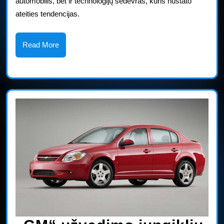
automobilis, bet ir technologijų šedevras, kuris nustato
prabangių
ateities tendencijas.
technologijų
standartą
Read
Read More
More