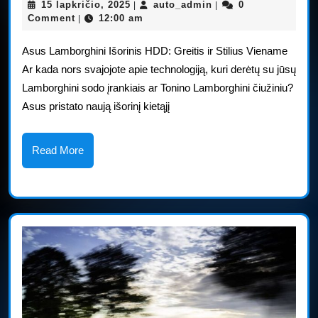
15
auto_admin
15 lapkričio, 2025
auto_admin
0
|
|
išorinis
lapkričio,
Comment
12:00 am
|
2025
kietasis
Asus Lamborghini Išorinis HDD: Greitis ir Stilius Viename
diskas
Ar kada nors svajojote apie technologiją, kuri derėtų su jūsų
Lamborghini sodo įrankiais ar Tonino Lamborghini čiužiniu?
leidžia
Asus pristato naują išorinį kietąjį
greitai
išsaugoti
Read
Read More
More
failus