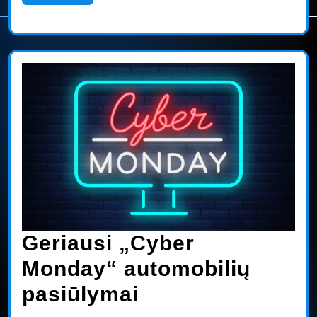
More
pranešta
apie
13
mirtinų
atvejų
Geriausi „Cyber
Monday“ automobilių
Geriausi
pasiūlymai