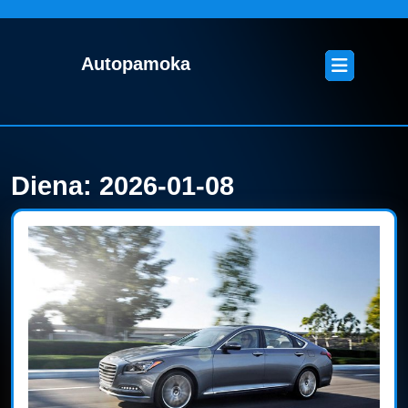
Skip
to
content
Open
Autopamoka
Skip
Button
to
content
Diena:
2026-01-08