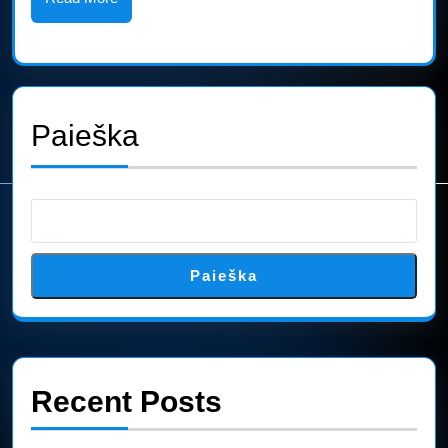
apdovanojim
More
Paieška
Paieška
Recent Posts