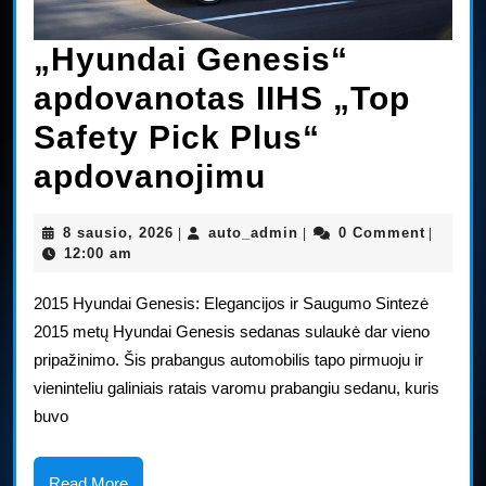
„Hyundai Genesis“
apdovanotas IIHS „Top
Safety Pick Plus“
„Hyundai
apdovanojimu
Genesis“
8
auto_admin
8 sausio, 2026
auto_admin
0 Comment
|
|
|
apdovanotas
sausio,
12:00 am
2026
IIHS
2015 Hyundai Genesis: Elegancijos ir Saugumo Sintezė
„Top
2015 metų Hyundai Genesis sedanas sulaukė dar vieno
pripažinimo. Šis prabangus automobilis tapo pirmuoju ir
Safety
vieninteliu galiniais ratais varomu prabangiu sedanu, kuris
Pick
buvo
Plus“
Read
Read More