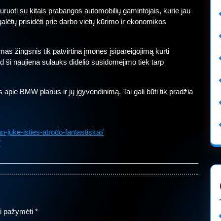
uruoti su kitais prabangos automobilių gamintojais, kurie jau
alėtų prisidėti prie darbo vietų kūrimo ir ekonomikos
mas žingsnis tik patvirtina įmonės įsipareigojimą kurti
d ši naujiena sulauks didelio susidomėjimo tiek tarp
s apie BMW planus ir jų įgyvendinimą. Tai gali būti tik pradžia
-juke-isties-atrodo-fantastiskai/
/
iai pažymėti
*