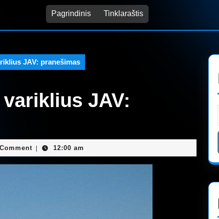
Pagrindinis
Tinklaraštis
riklius JAV: pranešimas
variklius JAV:
min
 Comment
12:00 am
|