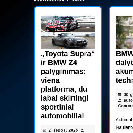
post:
„Toyota Supra“
BMW
ir BMW Z4
dalyt
palyginimas:
akum
viena
tech
platforma, du
30 g
labai skirtingi
aut
sportiniai
Comme
„Toyota
automobiliai
Automobi
Supra“
Naujieno
2
2 liepos, 2025
|