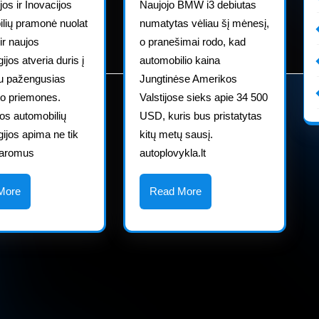
maždaug
os ir Inovacijos
Naujojo BMW i3 debiutas
34,500
lių pramonė nuolat
numatytas vėliau šį mėnesį,
USD
 ir naujos
o pranešimai rodo, kad
ijos atveria duris į
automobilio kaina
au pažengusias
Jungtinėse Amerikos
to priemones.
Valstijose sieks apie 34 500
os automobilių
USD, kuris bus pristatytas
gijos apima ne tik
kitų metų sausį.
varomus
autoplovykla.lt
Read
Read
More
Read More
More
More