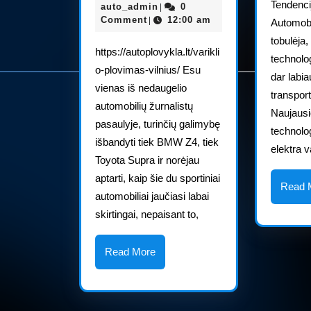
ir
Tendencij
auto_admin
liepos,
auto_admin
0
|
BMW
2025
Comment
12:00 am
|
Automobi
Z4
tobulėja,
https://autoplovykla.lt/varikli
technolog
palyginimas:
o-plovimas-vilnius/ Esu
dar labi
viena
vienas iš nedaugelio
transpor
platforma,
automobilių žurnalistų
Naujausi
du
pasaulyje, turinčių galimybę
technolo
išbandyti tiek BMW Z4, tiek
labai
elektra 
Toyota Supra ir norėjau
skirtingi
aptarti, kaip šie du sportiniai
sportiniai
Read 
automobiliai jaučiasi labai
automobiliai
skirtingai, nepaisant to,
Read
Read More
More