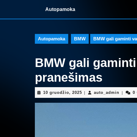
Skip
Autopamoka
to
content
Skip
to
content
Autopamoka
BMW
BMW gali gaminti va
BMW gali gaminti 
pranešimas
10
auto_ad
10 gruodžio, 2025
auto_admin
0
|
|
gruodžio,
2025