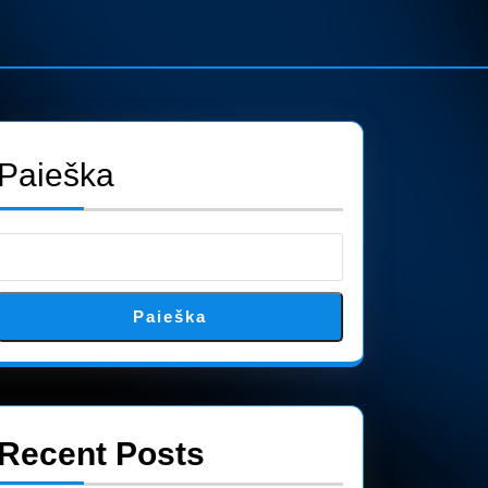
Paieška
Paieška
Recent Posts