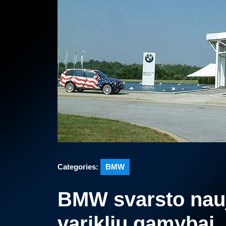
Categories:
BMW
BMW svarsto nau
variklių gamybai