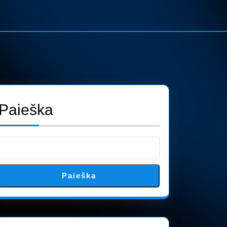
Paieška
Paieška