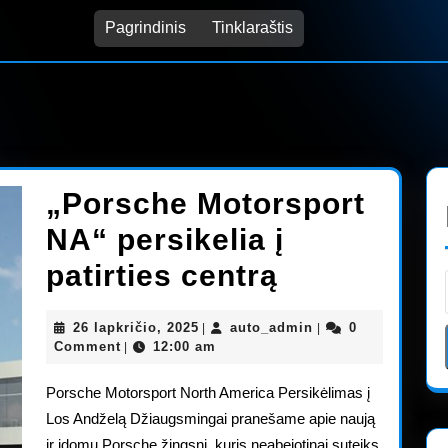
Pagrindinis
Tinklaraštis
„Porsche Motorsport
NA“ persikelia į
„Porsche
patirties centrą
Motorsport
26
auto_admin
26 lapkričio, 2025
auto_admin
0
|
|
NA“
lapkričio,
Comment
12:00 am
|
2025
persikelia
Porsche Motorsport North America Persikėlimas į
į
Los Andželą Džiaugsmingai pranešame apie naują
ir įdomų Porsche žingsnį, kuris neabejotinai suteiks