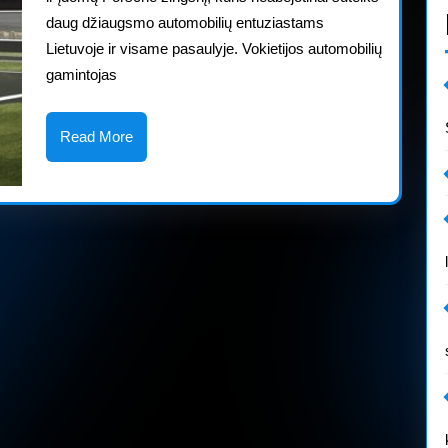
patirties
daug džiaugsmo automobilių entuziastams
centrą
Lietuvoje ir visame pasaulyje. Vokietijos automobilių
gamintojas
Read
Read More
More