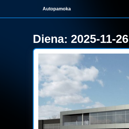
Skip
Autopamoka
to
content
Skip
to
content
Diena:
2025-11-26