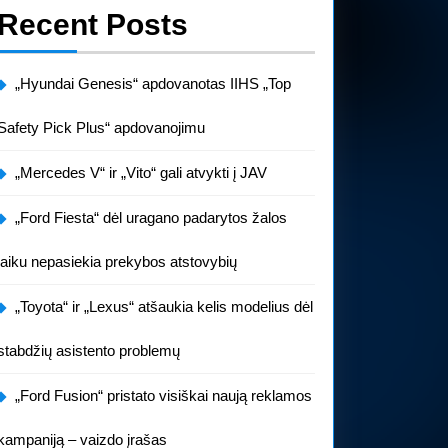
Recent Posts
„Hyundai Genesis“ apdovanotas IIHS „Top
Safety Pick Plus“ apdovanojimu
„Mercedes V“ ir „Vito“ gali atvykti į JAV
„Ford Fiesta“ dėl uragano padarytos žalos
laiku nepasiekia prekybos atstovybių
„Toyota“ ir „Lexus“ atšaukia kelis modelius dėl
stabdžių asistento problemų
„Ford Fusion“ pristato visiškai naują reklamos
kampaniją – vaizdo įrašas