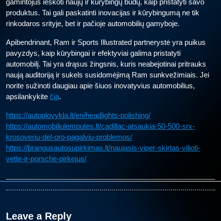
gamintojus ieškoti naujų ir kūrybingų būdų, kaip pristatyti savo
produktus. Tai gali paskatinti inovacijas ir kūrybingumą ne tik
rinkodaros srityje, bet ir pačioje automobilių gamyboje.
Apibendrinant, Ram ir Sports Illustrated partnerystė yra puikus
pavyzdys, kaip kūrybingai ir efektyviai galima pristatyti
automobilį. Tai yra drąsus žingsnis, kuris neabejotinai pritrauks
naują auditoriją ir sukels susidomėjimą Ram sunkvežimiais. Jei
norite sužinoti daugiau apie šiuos inovatyvius automobilius,
apsilankykite
čia
.
https://autoplovykla.lt/en/headlights-polishing/
https://automobiliulemputes.lt/cadillac-atsaukia-50-500-srx-
krosoveriu-del-oro-pagalviu-problemos/
https://brangusautosupirkimas.lt/naujasis-viper-skirtas-vilioti-
vette-ir-porsche-pirkejus/
Leave a Reply