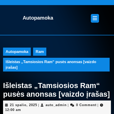
Skip
to
content
Open
Autopamoka
Skip
Button
to
content
Autopamoka
Ram
Išleistas „Tamsiosios Ram“ pusės anonsas [vaizdo
įrašas]
Išleistas „Tamsiosios Ram“
pusės anonsas [vaizdo įrašas]
21
auto_admin
21 spalio, 2025
auto_admin
0 Comment
|
|
|
spalio,
12:00 am