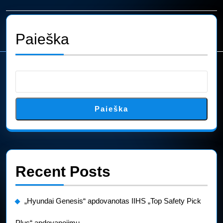
tarp
įrašų
Previous
Next
post:
post:
Paieška
Paieška
Recent Posts
„Hyundai Genesis“ apdovanotas IIHS „Top Safety Pick
Plus“ apdovanojimu