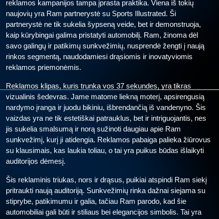
reklamos kampanijos tampa įprasta praktika. Viena iš tokių
naujovių yra Ram partnerystė su Sports Illustrated. Ši
partnerystė ne tik sukelia šypseną veide, bet ir demonstruoja,
kaip kūrybingai galima pristatyti automobilį. Ram, žinoma dėl
savo galingų ir patikimų sunkvežimių, nusprendė žengti į naują
rinkos segmentą, naudodamiesi drąsiomis ir inovatyviomis
reklamos priemonėmis.
Reklamos klipas, kuris trunka vos 37 sekundes, yra tikras
vizualinis šedevras. Jame matome liekną moterį, apsirengusią
nardymo įranga ir juodu bikiniu, išbrendančią iš vandenyno. Šis
vaizdas yra ne tik estetiškai patrauklus, bet ir intriguojantis, nes
jis sukelia smalsumą ir norą sužinoti daugiau apie Ram
sunkvežimį, kurį ji atidengia. Reklamos pabaiga palieka žiūrovus
su klausimais, kas laukia toliau, o tai yra puikus būdas išlaikyti
auditorijos dėmesį.
Šis reklaminis triukas, nors ir drąsus, puikiai atspindi Ram siekį
pritraukti naują auditoriją. Sunkvežimių rinka dažnai siejama su
stiprybe, patikimumu ir galia, tačiau Ram parodo, kad šie
automobiliai gali būti ir stiliaus bei elegancijos simbolis. Tai yra