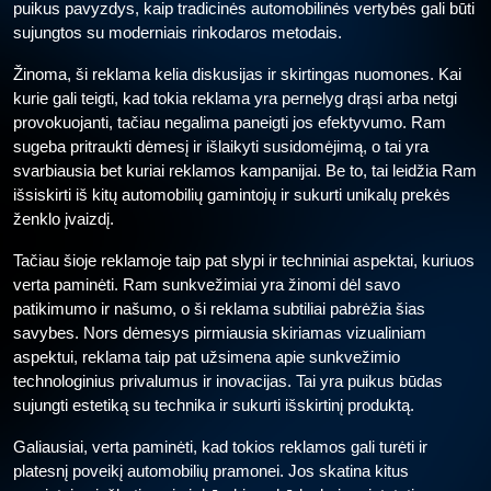
puikus pavyzdys, kaip tradicinės automobilinės vertybės gali būti
sujungtos su moderniais rinkodaros metodais.
Žinoma, ši reklama kelia diskusijas ir skirtingas nuomones. Kai
kurie gali teigti, kad tokia reklama yra pernelyg drąsi arba netgi
provokuojanti, tačiau negalima paneigti jos efektyvumo. Ram
sugeba pritraukti dėmesį ir išlaikyti susidomėjimą, o tai yra
svarbiausia bet kuriai reklamos kampanijai. Be to, tai leidžia Ram
išsiskirti iš kitų automobilių gamintojų ir sukurti unikalų prekės
ženklo įvaizdį.
Tačiau šioje reklamoje taip pat slypi ir techniniai aspektai, kuriuos
verta paminėti. Ram sunkvežimiai yra žinomi dėl savo
patikimumo ir našumo, o ši reklama subtiliai pabrėžia šias
savybes. Nors dėmesys pirmiausia skiriamas vizualiniam
aspektui, reklama taip pat užsimena apie sunkvežimio
technologinius privalumus ir inovacijas. Tai yra puikus būdas
sujungti estetiką su technika ir sukurti išskirtinį produktą.
Galiausiai, verta paminėti, kad tokios reklamos gali turėti ir
platesnį poveikį automobilių pramonei. Jos skatina kitus