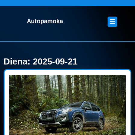
Skip
to
content
Open
Autopamoka
Skip
Button
to
content
Diena:
2025-09-21