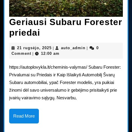
Geriausi Subaru Forester
Geriausi
priedai
Subaru
21
auto_admin
21 rugsėjo, 2025
auto_admin
0
|
|
Forester
rugsėjo,
Comment
12:00 am
|
2025
priedai
https://autoplovykla.lt/cheminis-valymas/ Subaru Forester:
Privalumai su Priedais ir Kaip Išlaikyti Automobilį Švarų
Subaru automobiliai, ypač Forester modelis, yra puikiai
žinomi dėl savo universalumo ir gebėjimo prisitaikyti prie
įvairių vairavimo sąlygų. Nesvarbu,
Read
Read More
More