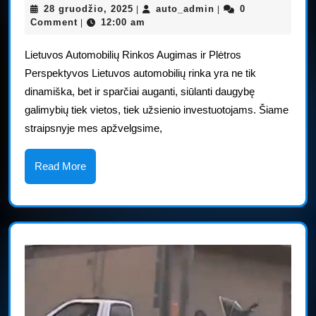
28
auto_admin
28 gruodžio, 2025
auto_admin
0
|
|
rinka
gruodžio,
Comment
12:00 am
|
iki
2025
Lietuvos Automobilių Rinkos Augimas ir Plėtros
2020
Perspektyvos Lietuvos automobilių rinka yra ne tik
m.
dinamiška, bet ir sparčiai auganti, siūlanti daugybę
taps
galimybių tiek vietos, tiek užsienio investuotojams. Šiame
penkta
straipsnyje mes apžvelgsime,
pagal
dydį
Read
Read More
More
pasaulyje