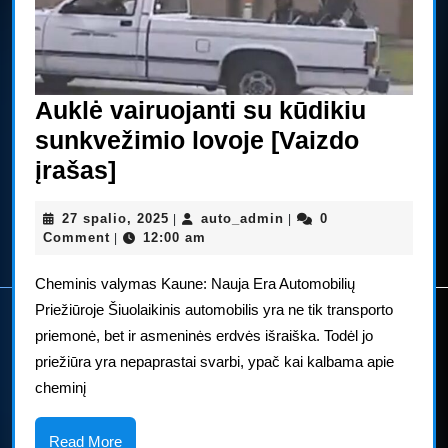
Auklė vairuojanti su kūdikiu
sunkvežimio lovoje [Vaizdo
Auklė
įrašas]
vairuojanti
27
auto_admin
27 spalio, 2025
auto_admin
0
|
|
su
spalio,
Comment
12:00 am
|
kūdikiu
2025
Cheminis valymas Kaune: Nauja Era Automobilių
sunkvežimio
Priežiūroje Šiuolaikinis automobilis yra ne tik transporto
lovoje
priemonė, bet ir asmeninės erdvės išraiška. Todėl jo
[Vaizdo
priežiūra yra nepaprastai svarbi, ypač kai kalbama apie
įrašas]
cheminį
Read
Read More