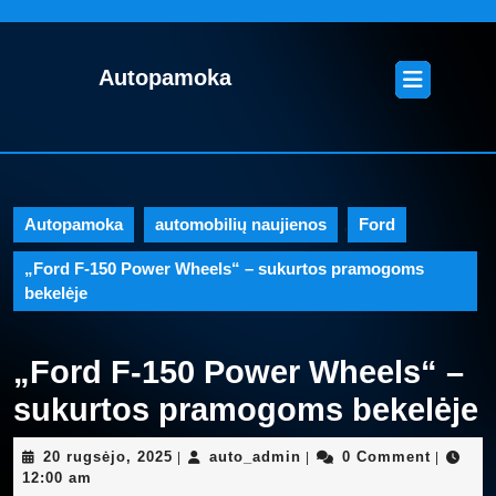
Skip
to
content
Open
Autopamoka
Skip
Button
to
content
Autopamoka
automobilių naujienos
,
Ford
„Ford F-150 Power Wheels“ – sukurtos pramogoms
bekelėje
„Ford F-150 Power Wheels“ –
sukurtos pramogoms bekelėje
20
auto_admin
20 rugsėjo, 2025
auto_admin
0 Comment
|
|
|
rugsėjo,
12:00 am