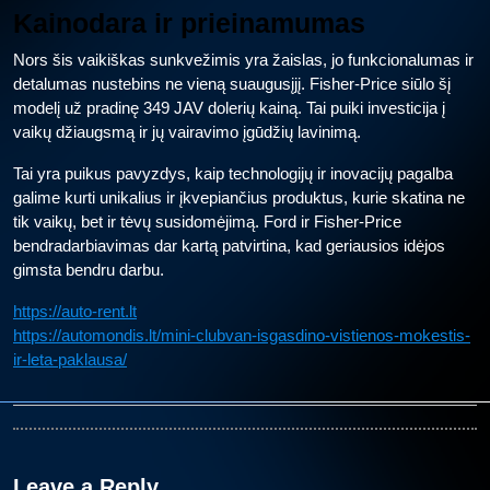
Kainodara ir prieinamumas
Nors šis vaikiškas sunkvežimis yra žaislas, jo funkcionalumas ir
detalumas nustebins ne vieną suaugusįjį. Fisher-Price siūlo šį
modelį už pradinę 349 JAV dolerių kainą. Tai puiki investicija į
vaikų džiaugsmą ir jų vairavimo įgūdžių lavinimą.
Tai yra puikus pavyzdys, kaip technologijų ir inovacijų pagalba
galime kurti unikalius ir įkvepiančius produktus, kurie skatina ne
tik vaikų, bet ir tėvų susidomėjimą. Ford ir Fisher-Price
bendradarbiavimas dar kartą patvirtina, kad geriausios idėjos
gimsta bendru darbu.
https://auto-rent.lt
https://automondis.lt/mini-clubvan-isgasdino-vistienos-mokestis-
ir-leta-paklausa/
Leave a Reply