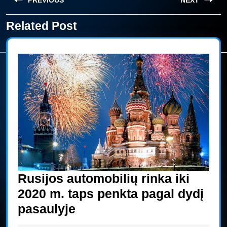
PREVIOUS
NEXT
tarp
įrašų
Related Post
Previous
Next
post:
post:
Rusijos automobilių rinka iki
2020 m. taps penkta pagal dydį
Rusijos
pasaulyje
automobilių