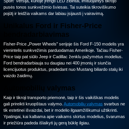
Sport” versija, kurioje įrengti LED žibintai, imituojantys tikrojo
pusės tonos sunkvežimio šviesas. Tai suteikia tikroviškumo
pojūtį ir leidžia vaikams dar labiau įsijausti į vairavimą.
Unikalus Ford ir Fisher-Price
bendradarbiavimas
Fisher-Price „Power Wheels” serijoje šis Ford F-150 modelis yra
vienintelis sunkvežimis parduodamas Amerikoje. Tačiau Fisher-
Price taip pat siūlo Jeep ir Cadillac ženklu pažymėtus modelius.
Ford bendradarbiauja su daugiau nei 400 įmonių ir siunčia
licencijuotus produktus, pradedant nuo Mustang biliardo stalų iki
vaizdo žaidimų.
Automobilių valymas
Kaip ir tikroji transporto priemonė, taip ir šis vaikiškas modelis
gali prireikti kruopštaus valymo.
Automobilių valymas
svarbus ne
tik estetinei išvaizdai, bet ir modelio ilgaamžiškumui užtikrinti.
Ypatingai, kai kalbama apie vaikams skirtus modelius, švarumas
ir priežiūra padeda išlaikyti jų gerą būklę ilgiau.