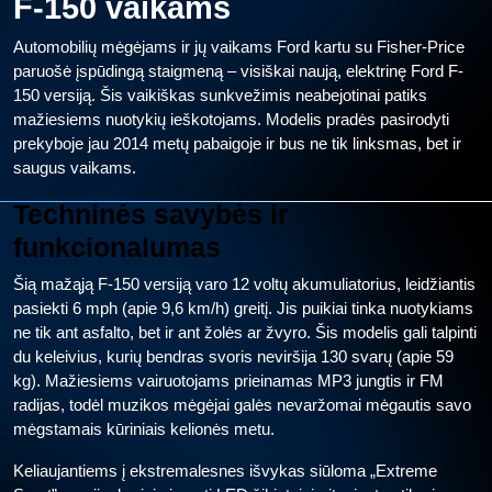
F-150 vaikams
Automobilių mėgėjams ir jų vaikams Ford kartu su Fisher-Price
paruošė įspūdingą staigmeną – visiškai naują, elektrinę Ford F-
150 versiją. Šis vaikiškas sunkvežimis neabejotinai patiks
mažiesiems nuotykių ieškotojams. Modelis pradės pasirodyti
prekyboje jau 2014 metų pabaigoje ir bus ne tik linksmas, bet ir
saugus vaikams.
Techninės savybės ir
funkcionalumas
Šią mažąją F-150 versiją varo 12 voltų akumuliatorius, leidžiantis
pasiekti 6 mph (apie 9,6 km/h) greitį. Jis puikiai tinka nuotykiams
ne tik ant asfalto, bet ir ant žolės ar žvyro. Šis modelis gali talpinti
du keleivius, kurių bendras svoris neviršija 130 svarų (apie 59
kg). Mažiesiems vairuotojams prieinamas MP3 jungtis ir FM
radijas, todėl muzikos mėgėjai galės nevaržomai mėgautis savo
mėgstamais kūriniais kelionės metu.
Keliaujantiems į ekstremalesnes išvykas siūloma „Extreme