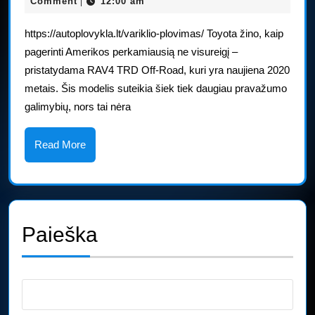
birželio,
Comment
12:00 am
|
bekelės
2025
https://autoplovykla.lt/variklio-plovimas/ Toyota žino, kaip
apžvalga
pagerinti Amerikos perkamiausią ne visureigį –
pristatydama RAV4 TRD Off-Road, kuri yra naujiena 2020
metais. Šis modelis suteikia šiek tiek daugiau pravažumo
galimybių, nors tai nėra
Read
Read More
More
Paieška