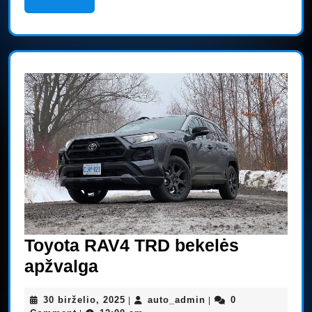
More
Toyota RAV4 TRD bekelės
Toyota
apžvalga
RAV4
30
auto_admin
30 birželio, 2025
auto_admin
0
|
|
TRD