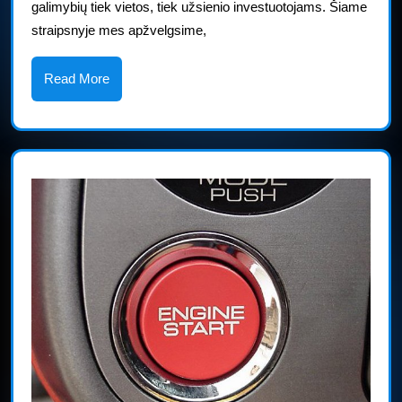
galimybių tiek vietos, tiek užsienio investuotojams. Šiame
penkta
straipsnyje mes apžvelgsime,
pagal
dydį
Read
Read More
More
pasaulyje