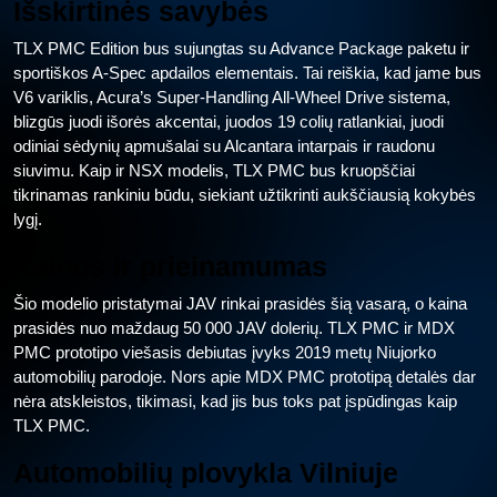
Išskirtinės savybės
TLX PMC Edition bus sujungtas su Advance Package paketu ir
sportiškos A-Spec apdailos elementais. Tai reiškia, kad jame bus
V6 variklis, Acura’s Super-Handling All-Wheel Drive sistema,
blizgūs juodi išorės akcentai, juodos 19 colių ratlankiai, juodi
odiniai sėdynių apmušalai su Alcantara intarpais ir raudonu
siuvimu. Kaip ir NSX modelis, TLX PMC bus kruopščiai
tikrinamas rankiniu būdu, siekiant užtikrinti aukščiausią kokybės
lygį.
Kainos ir prieinamumas
Šio modelio pristatymai JAV rinkai prasidės šią vasarą, o kaina
prasidės nuo maždaug 50 000 JAV dolerių. TLX PMC ir MDX
PMC prototipo viešasis debiutas įvyks 2019 metų Niujorko
automobilių parodoje. Nors apie MDX PMC prototipą detalės dar
nėra atskleistos, tikimasi, kad jis bus toks pat įspūdingas kaip
TLX PMC.
Automobilių plovykla Vilniuje