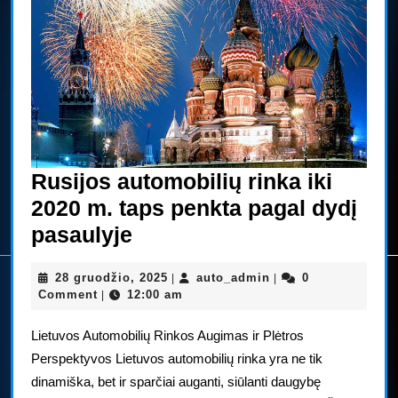
Rusijos automobilių rinka iki
2020 m. taps penkta pagal dydį
Rusijos
pasaulyje
automobilių
28
auto_admin
28 gruodžio, 2025
auto_admin
0
|
|
rinka
gruodžio,
Comment
12:00 am
|
iki
2025
Lietuvos Automobilių Rinkos Augimas ir Plėtros
2020
Perspektyvos Lietuvos automobilių rinka yra ne tik
m.
dinamiška, bet ir sparčiai auganti, siūlanti daugybę
taps