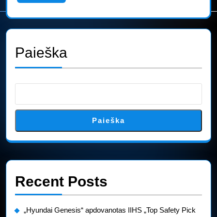
More
NHTSA
užgaidų
Paieška
Paieška
Recent Posts
„Hyundai Genesis“ apdovanotas IIHS „Top Safety Pick