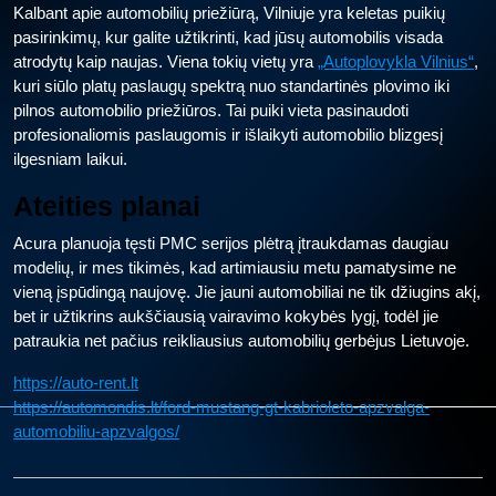
Kalbant apie automobilių priežiūrą, Vilniuje yra keletas puikių
pasirinkimų, kur galite užtikrinti, kad jūsų automobilis visada
atrodytų kaip naujas. Viena tokių vietų yra
„Autoplovykla Vilnius“
,
kuri siūlo platų paslaugų spektrą nuo standartinės plovimo iki
pilnos automobilio priežiūros. Tai puiki vieta pasinaudoti
profesionaliomis paslaugomis ir išlaikyti automobilio blizgesį
ilgesniam laikui.
Ateities planai
Acura planuoja tęsti PMC serijos plėtrą įtraukdamas daugiau
modelių, ir mes tikimės, kad artimiausiu metu pamatysime ne
vieną įspūdingą naujovę. Jie jauni automobiliai ne tik džiugins akį,
bet ir užtikrins aukščiausią vairavimo kokybės lygį, todėl jie
patraukia net pačius reikliausius automobilių gerbėjus Lietuvoje.
https://auto-rent.lt
https://automondis.lt/ford-mustang-gt-kabrioleto-apzvalga-
automobiliu-apzvalgos/