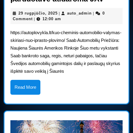
automob
29
auto_admin
29 rugpjūčio, 2025
auto_admin
0
|
|
dalių
rugpjūčio,
Comment
12:00 am
|
parduot
2025
https://autoplovykla.lt/kuo-cheminis-automobilio-valymas-
atidaro
skiriasi-nuo-iprasto-plovimo/ Saab Automobilių Priežiūra:
JAV
Naujiena Šiaurės Amerikos Rinkoje Šiuo metu vykstanti
Saab bankroto saga, regis, neturi pabaigos, tačiau
Švedijos automobilių gamintojos dalių ir paslaugų skyrius
išplėtė savo veiklą į Šiaurės
Read
Read More
More