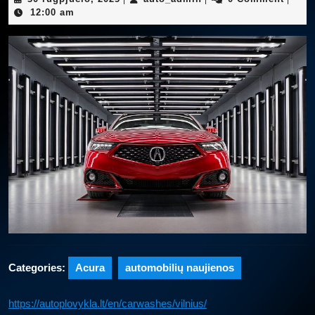
rugpjūčio,
12:00 am
2025
Categories:
Acura
automobilių naujienos
https://autoplovykla.lt/en/carwashes/vilnius/