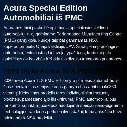
Acura Special Edition
Automobiliai iš PMC
Acura neseniai paskelbė apie naują specialiosios leidimo
automobilių liniją, gaminamą Performance Manufacturing Centre
(PMC) gamykloje, kurioje taip pat gaminamas NSX
superautomobilis Ohajo valstijoje, JAV. Ši naujiena pradžiugins
automobilių entuziastus Lietuvoje, ypač tuos, kurie mėgsta
aukščiausios kokybės ir išskirtinio dizaino transporto priemones.
2020 metų Acura TLX PMC Edition
2020 metų Acura TLX PMC Edition yra pirmasis automobilis iš
šios specialiosios serijos, kurios gamyba bus apribota iki 360
vienetų. Kiekvienas modelis turės individualiai numeruotą
plokštelę, pabrėžiančią jo išskirtinumą. PMC automobiliai bus
rankomis surinkti ir juose bus naudojama speciali nano-pigmento
technologijos raudonos perlo spalvos dažai, kurie anksčiau buvo
prieinami tik NSX modeliui.