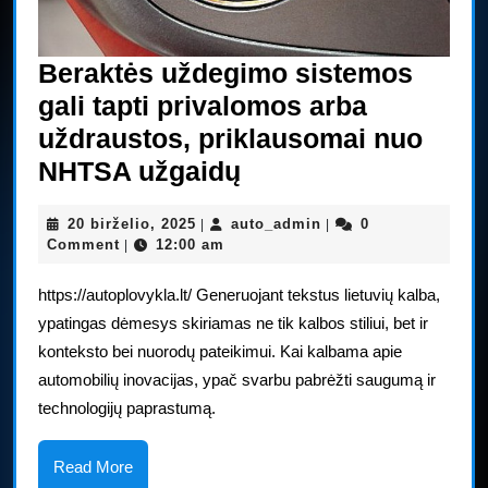
Beraktės uždegimo sistemos
gali tapti privalomos arba
uždraustos, priklausomai nuo
Beraktės
NHTSA užgaidų
uždegimo
20
auto_admin
20 birželio, 2025
auto_admin
0
|
|
sistemos
birželio,
Comment
12:00 am
|
gali
2025
https://autoplovykla.lt/ Generuojant tekstus lietuvių kalba,
tapti
ypatingas dėmesys skiriamas ne tik kalbos stiliui, bet ir
privalomos
konteksto bei nuorodų pateikimui. Kai kalbama apie
arba
automobilių inovacijas, ypač svarbu pabrėžti saugumą ir
uždraustos,
technologijų paprastumą.
priklausomai
nuo
Read
Read More