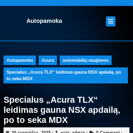
Skip
to
content
Open
Autopamoka
Skip
Button
to
content
Autopamoka
Acura
,
automobilių naujienos
Specialus „Acura TLX“ leidimas gauna NSX apdailą, po
to seka MDX
Specialus „Acura TLX“
leidimas gauna NSX apdailą,
po to seka MDX
30
auto_admin
30 rugpjūčio, 2025
auto_admin
0 Comment
|
|
|