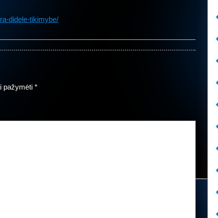
ra-didele-tikimybe/
iai pažymėti
*