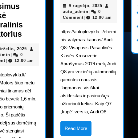
simus
9
9 rugsėjo, 2025
|
apnuogi
auto_admin
rugsėjo,
auto_admin
0
|
kė
2025
Comment
12:00 am
|
ralinis
https://autoplovykla.lt/chemi
Į
ktorius
nis-valymas-kaunas/ Audi
GM
Q8: Visapusis Pasaulinės
27
irželio, 2025
|
uždegimo
auto_admin
birželio,
admin
0
|
Klasės Krosoverio
jungiklių
2025
nt
12:00 am
|
Aprašymas 2019 metų Audi
atšaukimo
Q8 yra vokiečių automobilių
utoplovykla.lt/
klausimus
gamintojo naujasis
Motors šiuo metu
atsakė
flagmanas, visiškai
iai tiriamas dėl
atskleistas ir pasiruošęs
generalinis
čio beveik 1,6 mln.
užkariauti kelius. Kaip Q7
direktorius
to priemonių
„kupė” versija, Audi Q8
o. Ši padėtis
idelį susidomėjimą
Read
Read More
ovė stengiasi
More