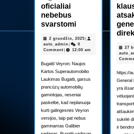
oficialiai
klau
nebebus
atsa
„Bugatti
svarstomi
gene
SuperVeyron“
dire
2
2 gruodžio, 2025
|
ir
auto_admin
gruodžio,
auto_admin
0
|
27 b
„Galibier“
2025
Comment
12:00 am
|
auto_
oficialiai
Comme
Bugatti Veyron: Naujos
nebebus
Kartos Superautomobilio
https://a
svarstomi
Laukimas Bugatti, garsus
General 
prancūzų automobilių
yra išsam
gamintojas, neseniai
vėluojan
paskelbė, kad neplanuoja
transpor
kurti galingesnės Veyron
atšaukim
versijos, taip pat nebus
sukėlė d
gaminamas Galibier
ir bendr
sedanas. Bugatti vadovas