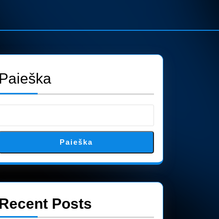
Paieška
Paieška
Recent Posts