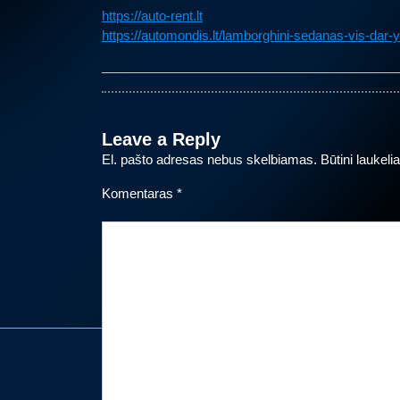
https://auto-rent.lt
https://automondis.lt/lamborghini-sedanas-vis-dar-y
Leave a Reply
El. pašto adresas nebus skelbiamas.
Būtini laukel
Komentaras
*