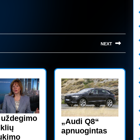
.
NEXT
Next
post:
 uždegimo
„Audi Q8“
klių
„Audi
apnuogintas
ukimo
Q8“