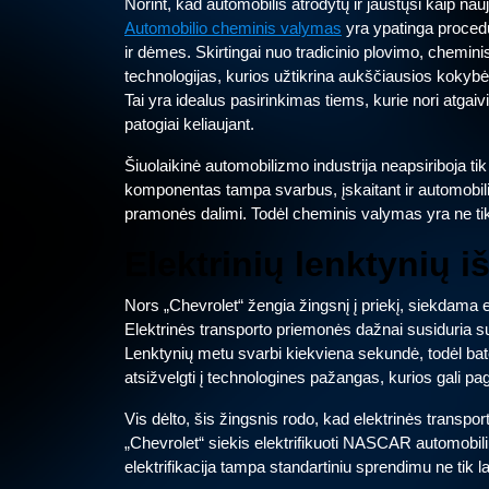
Norint, kad automobilis atrodytų ir jaustųsi kaip nau
Automobilio cheminis valymas
yra ypatinga procedū
ir dėmes. Skirtingai nuo tradicinio plovimo, chemi
technologijas, kurios užtikrina aukščiausios kokybė
Tai yra idealus pasirinkimas tiems, kurie nori atgaiv
patogiai keliaujant.
Šiuolaikinė automobilizmo industrija neapsiriboja 
komponentas tampa svarbus, įskaitant ir automobili
pramonės dalimi. Todėl cheminis valymas yra ne tik
Elektrinių lenktynių i
Nors „Chevrolet“ žengia žingsnį į priekį, siekdama e
Elektrinės transporto priemonės dažnai susiduria su i
Lenktynių metu svarbi kiekviena sekundė, todėl bate
atsižvelgti į technologines pažangas, kurios gali pag
Vis dėlto, šis žingsnis rodo, kad elektrinės trans
„Chevrolet“ siekis elektrifikuoti NASCAR automobili
elektrifikacija tampa standartiniu sprendimu ne tik la