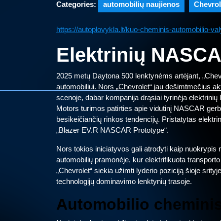
Categories:
automobilių naujienos
Chevrol
https://autoplovykla.lt/kuo-cheminis-automobilio-va
Elektrinių NASCAR
2025 metų Daytona 500 lenktynėms artėjant, „Chevr
automobiliui. Nors „Chevrolet“ jau dešimtmečius ak
scenoje, dabar kompanija drąsiai tyrinėja elektrinių
Motors turimos patirties apie vidutinį NASCAR gerbėj
besikeičiančių rinkos tendencijų. Pristatytas elektrin
„Blazer EV.R NASCAR Prototype“.
Nors tokios iniciatyvos gali atrodyti kaip nuokrypis 
automobilių pramonėje, kur elektrifikuota transpor
„Chevrolet“ siekia užimti lyderio poziciją šioje srity
technologijų dominavimo lenktynių trasoje.
Automobilio chemini