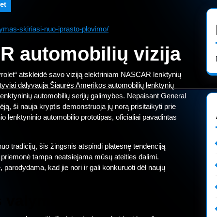
et
lymas-skiriasi-nuo-iprasto-plovimo/
 automobilių vizija
olet“ atskleidė savo viziją elektriniam NASCAR lenktynių
tyviai dalyvauja Šiaurės Amerikos automobilių lenktynių
 lenktyninių automobilių serijų galimybes. Nepaisant General
ą, ši nauja kryptis demonstruoja jų norą prisitaikyti prie
io lenktyninio automobilio prototipas, oficialiai pavadintas
nuo tradicijų, šis žingsnis atspindi platesnę tendenciją
to priemonė tampa neatsiejama mūsų ateities dalimi.
je, parodydama, kad jie nori ir gali konkuruoti dėl naujų
s valymas