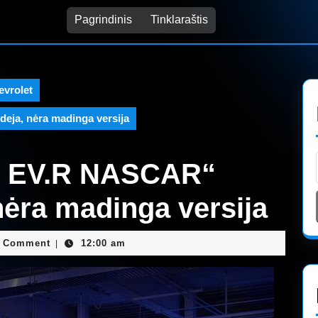
Pagrindinis
Tinklaraštis
evrolet
eja, nėra madinga versija
er EV.R NASCAR“
 nėra madinga versija
dmin
 Comment
12:00 am
|