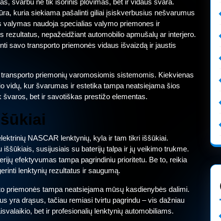
jas, svarbu ne tik išorinis plovimas, bet ir vidaus švara.
ra, kuria siekiama pašalinti giliai įsiskverbusius nešvarumus
nis valymas naudoja specialias valymo priemones ir
s rezultatus, nepažeidžiant automobilio apmušalų ar interjero.
inti savo transporto priemonės vidaus išvaizdą ir jaustis
tik transporto priemonių varomosiomis sistemomis. Kiekvienas
o vidų, kur švarumas ir estetika tampa neatsiejama šios
 švaros, bet ir savotiškas prestižo elementas.
ššūkiai
lektrinių NASCAR lenktynių, kyla ir tam tikri iššūkiai.
ššūkiais, susijusiais su baterijų talpa ir jų veikimo trukme.
rijų efektyvumas tampa pagrindiniu prioritetu. Be to, reikia
erinti lenktynių rezultatus ir saugumą.
porto priemonės tampa neatsiejama mūsų kasdienybės dalimi.
us yra drąsus, tačiau remiasi tvirtu pagrindu – vis dažniau
isvalaikio, bet ir profesionalių lenktynių automobiliams.