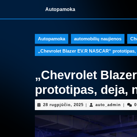
Skip
Autopamoka
to
content
Skip
to
content
Autopamoka
automobilių naujienos
,
Ch
„Chevrolet Blazer EV.R NASCAR“ prototipas, d
„Chevrolet Blaz
prototipas, deja,
28
auto_a
28 rugpjūčio, 2025
auto_admin
0
|
|
rugpjūčio,
2025