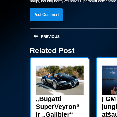
naujo, kai kitą kartą vėl norėsiu parašyti komentarą
Navigacija
PREVIOUS
tarp
įrašų
Related Post
Previous
post:
„Bugatti
Į GM
SuperVeyron“
jungi
ir „Galibier“
atša