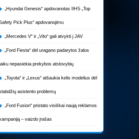
„Hyundai Genesis“ apdovanotas IIHS „Top
Safety Pick Plus“ apdovanojimu
„Mercedes V“ ir „Vito“ gali atvykti į JAV
„Ford Fiesta“ dėl uragano padarytos žalos
laiku nepasiekia prekybos atstovybių
„Toyota“ ir „Lexus“ atšaukia kelis modelius dėl
stabdžių asistento problemų
„Ford Fusion“ pristato visiškai naują reklamos
kampaniją – vaizdo įrašas