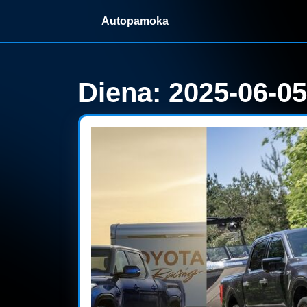
Skip
Autopamoka
to
content
Skip
to
content
Diena:
2025-06-05