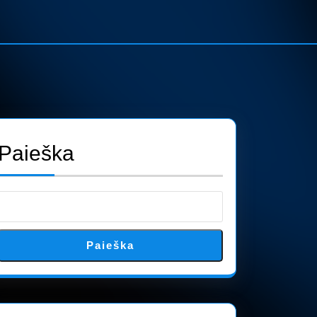
Paieška
Paieška