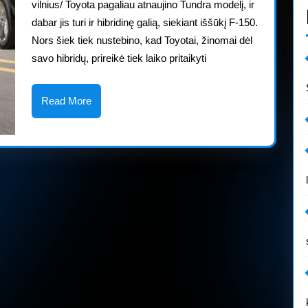
F-
vilnius/ Toyota pagaliau atnaujino Tundra modelį, ir
dabar jis turi ir hibridinę galią, siekiant iššūkį F-150.
150“:
Nors šiek tiek nustebino, kad Toyotai, žinomai dėl
kuo
savo hibridų, prireikė tiek laiko pritaikyti
šie
hibridiniai
Read
Read More
More
pikapai
skiriasi?