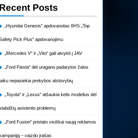
Recent Posts
„Hyundai Genesis“ apdovanotas IIHS „Top
Safety Pick Plus“ apdovanojimu
„Mercedes V“ ir „Vito“ gali atvykti į JAV
„Ford Fiesta“ dėl uragano padarytos žalos
laiku nepasiekia prekybos atstovybių
„Toyota“ ir „Lexus“ atšaukia kelis modelius dėl
stabdžių asistento problemų
„Ford Fusion“ pristato visiškai naują reklamos
kampaniją – vaizdo įrašas