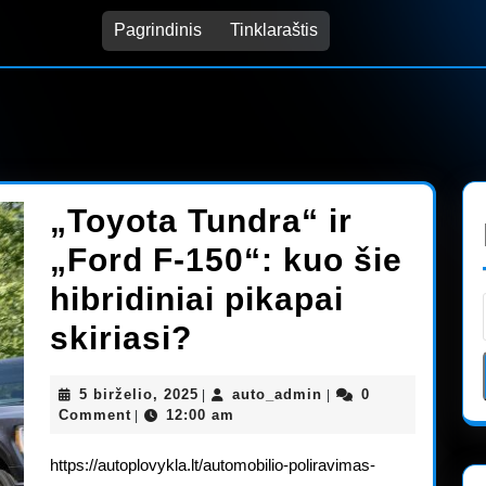
Pagrindinis
Tinklaraštis
„Toyota Tundra“ ir
„Ford F-150“: kuo šie
hibridiniai pikapai
„Toyota
skiriasi?
Tundra“
5
auto_admin
5 birželio, 2025
auto_admin
0
|
|
ir
birželio,
Comment
12:00 am
|
2025
„Ford
https://autoplovykla.lt/automobilio-poliravimas-