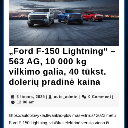
„Ford F-150 Lightning“ –
563 AG, 10 000 kg
vilkimo galia, 40 tūkst.
„Ford
dolerių pradinė kaina
F-
3
auto_admin
3 liepos, 2025
auto_admin
0 Comment
|
|
|
150
liepos,
12:00 am
2025
Lightn
https://autoplovykla.lt/variklio-plovimas-vilnius/ 2022 metų
–
Ford F-150 Lightning, visiškai elektrinė versija vieno iš