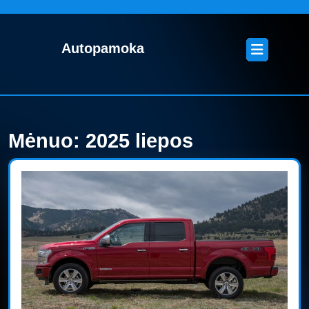
Skip
to
content
Open
Autopamoka
Skip
Button
to
content
Mėnuo:
2025 liepos