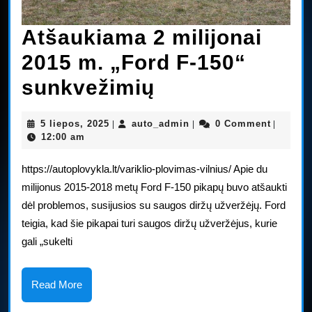
Atšaukiama 2 milijonai
2015 m. „Ford F-150“
Atšaukiama
sunkvežimių
2
5
auto_admin
5 liepos, 2025
auto_admin
0 Comment
|
|
|
milijonai
liepos,
12:00 am
2025
2015
https://autoplovykla.lt/variklio-plovimas-vilnius/ Apie du
m.
milijonus 2015-2018 metų Ford F-150 pikapų buvo atšaukti
dėl problemos, susijusios su saugos diržų užveržėjų. Ford
„Ford
teigia, kad šie pikapai turi saugos diržų užveržėjus, kurie
F-
gali „sukelti
150“
sunkvežimių
Read
Read More
More