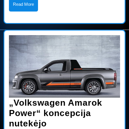
du
Read
Read More
More
labai
skirtingi
sportiniai
automobiliai
„Volkswagen Amarok
Power“ koncepcija
„Volkswagen
nutekėjo