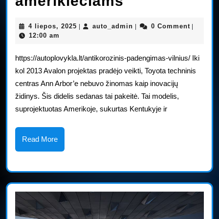
„Toyota“
amerikiečiams
kuria
4
auto_admin
4 liepos, 2025
auto_admin
0 Comment
|
|
|
naujienas
liepos,
12:00 am
2025
apie
https://autoplovykla.lt/antikorozinis-padengimas-vilnius/ Iki
automobiliu
kol 2013 Avalon projektas pradėjo veikti, Toyota techninis
centras Ann Arbor’e nebuvo žinomas kaip inovacijų
Amerikoje,
židinys. Šis didelis sedanas tai pakeitė. Tai modelis,
amerikiečia
suprojektuotas Amerikoje, sukurtas Kentukyje ir
Read
Read More
More