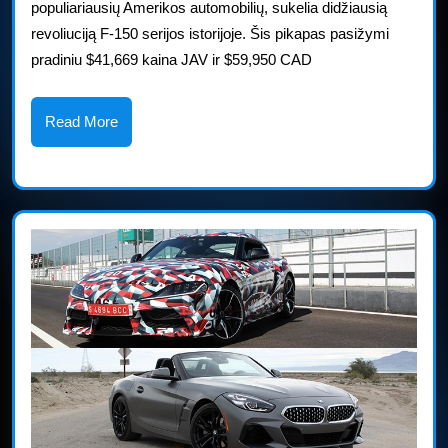
populiariausių Amerikos automobilių, sukelia didžiausią
563
revoliuciją F-150 serijos istorijoje. Šis pikapas pasižymi
AG,
pradiniu $41,669 kaina JAV ir $59,950 CAD
10
000
Read
Read More
More
kg
vilkim
galia,
40
tūkst.
doleri
pradi
kaina